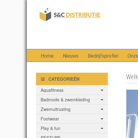
Home
Nieuws
Bedrijfsprofiel
Onz
Welko
CATEGORIEËN
Aquafitness
Badmode & zwemkleding
Zwemuitrusting
Footwear
Play & fun
RESTUBE