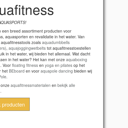
uafitness
AQUASPORTS!
n een breed assortiment producten voor
ss, aquasporten en revalidatie in het water. Van
aquafitnesstools zoals
aquadumbbells
ers)
,
aquajoggingwetbelts
tot aquafitnesstoestellen
ik in het water, wij bieden het allemaal. Wat dacht
ksen in het water? Het kan met onze
aquaboxing
n
. Voor
floating fitness
en
yoga en pilates
op het
r het
BEboard
en voor
aquapole dancing
bieden wij
Pole
.
l onze
aquafitnessmaterialen
en
bekijk alle
n
.
k producten