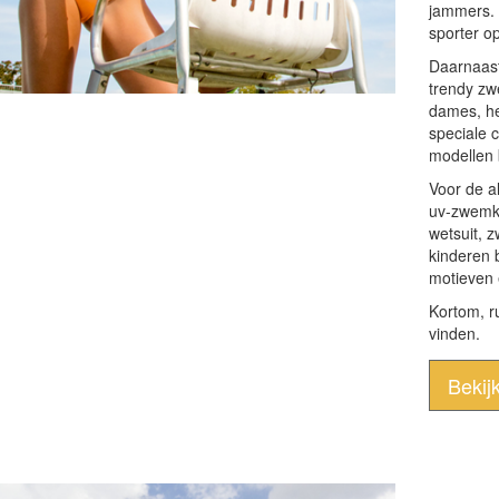
jammers. 
sporter op
Daarnaast
trendy zw
dames, h
speciale 
modellen 
Voor de a
uv-zwemkl
wetsuit, 
kinderen 
motieven 
Kortom, r
vinden.
Bekij