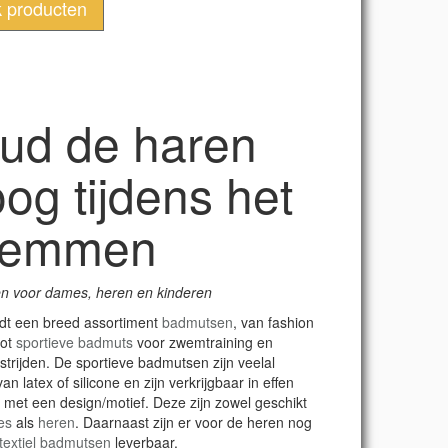
k producten
ud de haren
oog tijdens het
wemmen
n voor dames, heren en kinderen
dt een breed assortiment
badmutsen
, van fashion
tot
sportieve badmuts
voor zwemtraining en
rijden. De sportieve badmutsen zijn veelal
n latex of silicone en zijn verkrijgbaar in effen
f met een design/motief. Deze zijn zowel geschikt
es
als
heren
. Daarnaast zijn er voor de heren nog
 textiel badmutsen
leverbaar.