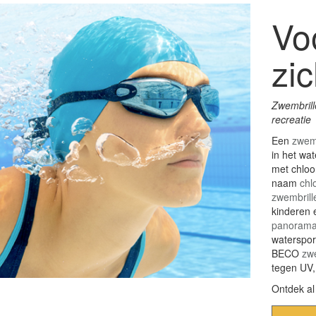
Vo
zi
Zwembrill
recreatie
Een
zwemb
in het wa
met chloo
naam
chlo
zwembrill
kinderen 
panorama
waterspor
BECO
zw
tegen UV,
Ontdek a