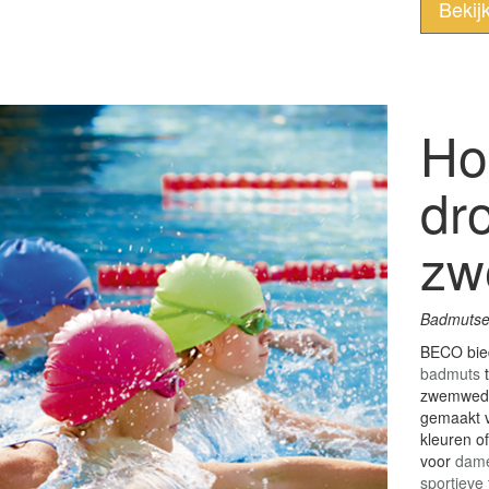
Bekij
Ho
dr
z
Badmutse
BECO bie
badmuts
zwemwedst
gemaakt va
kleuren o
voor
dam
sportieve