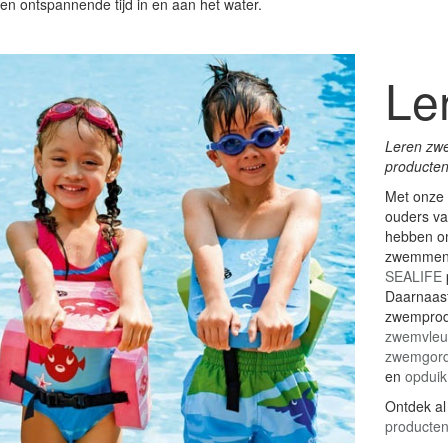
en ontspannende tijd in en aan het water.
Le
Leren zw
producte
Met onze
ouders va
hebben om
zwemmen 
SEALIFE
Daarnaast
zwemprodu
zwemvleug
zwemgord
en
opduik
Ontdek a
producte