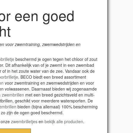
or een goed
cht
en voor zwemtraining, zwemwedstrijden en
rilletje
beschermd je ogen tegen het chloor of zout
ter. Dit afhankelijk van of je zwemt in een zwembad
r of in het zoute water van de zee. Vandaar ook de
orbrilletje
. BECO biedt een breed assortiment
en
voor zwemtraining en zwemwedstrijden en voor
en volwassenen. Daarnaast bieden wij zogenaamde
 zwembrillen
met een breed gezichtsveld en multi-
tbrillen, geschikt voor meerdere watersporten. De
embrillen
bieden (bijna allemaal) 100% bescherming
 zo zijn de ogen goed beschermd.
l onze
zwembrilletjes
en
bekijk alle producten
.