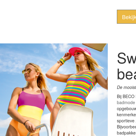
Bekij
Sw
be
De moois
Bij BECO 
badmode
opgebouwd
kenmerken
sportieve
Bijvoorbe
badpakke