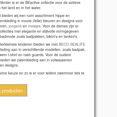
Verder is er de BEactive collectie voor de actieve
 het land en in het water.
 bieden wij een ruim assortiment hippe en
emkleding in mooie (felle) kleuren en designs voor
eren,
jongens
en
meisjes
. Voor de dames zijn er
collecties met elegante en stijlvolle vormgegeven
badmode zoals badpakken, bikini's en tankini's.
llerkleinste kinderen bieden we met
BECO-SEALIFE
eding aan in verschillende modellen, zoals badpak,
zwem t-shirt en rash guards. Voor de oudere
bieden we zwemkleding aan in volwassenen
en designs.
uime keuze en zo is er voor iedere zwemmer iets te
k producten