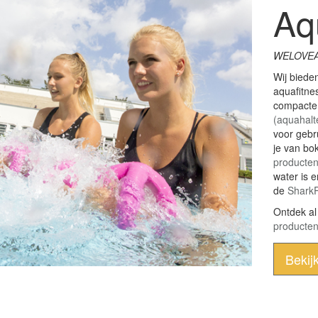
Aq
WELOVE
Wij biede
aquafitne
compacte 
(aquahalt
voor gebru
je van bo
producte
water is e
de
Shark
Ontdek a
producte
Bekij