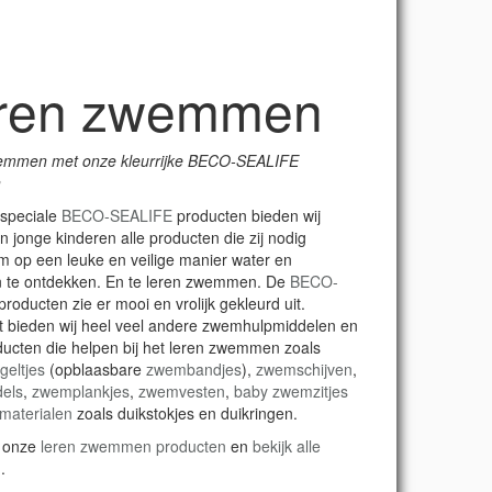
ren zwemmen
emmen met onze kleurrijke BECO-SEALIFE
n
 speciale
BECO-SEALIFE
producten bieden wij
n jonge kinderen alle producten die zij nodig
 op een leuke en veilige manier water en
te ontdekken. En te leren zwemmen. De
BECO-
producten zie er mooi en vrolijk gekleurd uit.
 bieden wij heel veel andere zwemhulpmiddelen en
cten die helpen bij het leren zwemmen zoals
eltjes
(opblaasbare
zwembandjes
),
zwemschijven
,
els
,
zwemplankjes
,
zwemvesten
,
baby zwemzitjes
materialen
zoals duikstokjes en duikringen.
l onze
leren zwemmen producten
en
bekijk alle
n
.