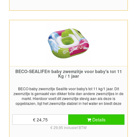
waterspeelgoed en dient onder toezicht van een volwassenen
gebruikt te worden. Laat kinderen nooit alleen in het zitje in het
water achter! CE / Tüv en GS gekeurd en getest, EN 13138-3:2014
BECO-SEALIFE® baby zwemzitje voor baby's tot 11
Kg / 1 jaar
BECO baby zwemzitje Sealife voor baby's tot 11 kg/1 jaar. Dit
zwemzitje is gemaakt van dikker folie dan andere zwemzitjes in de
markt. Hierdoor voelt dit zwemzitje stevig aan als deze is
opgeblazen, ligt het zwemzitje stabiel in het water en biedt deze
veel drijfvermogen. Dit baby zwemzitje is stabiel, veilig en van hoge
kwaliteit. Door de samenstelling van het folie is dit een duurzaam
en stevig zwemzitje voor baby's. Baby zwemzitje voorzien
€ 24,75
Details
van beendoorvoeren en rugleuning. Stabiel baby zwemzitje van
€ 29,95 inclusief BTW
hoge kwaliteit. Zwemzitje in een hip en kleurig design van het
Sealife thema. Afmetingen 78x78 cm Phthalates vrij Dit is geen