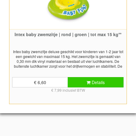
Intex baby zwemzitje | rond | groen | tot max 15 kg**
Intex baby zwemzitje deluxe geschikt voor kinderen van 1-2 jaar tot
een gewicht van maximaal 15 kg. Het zwemzitje is gemaakt van
0,30 mm dik vinyl materiaal en bestaat uit vier luchtkamers. De
buitenste luchtkamer zorgt voor het drijfvermogen en stabiliteit. De
binnenste luchtkamer is het daadwerkelijke zitje met rugleuning en
been doorvoeren waar het kind in kan zitten. Phthalates vrij
Afmetingen: Ø 76 cm Dit is géén waterspeelgoed en dient onder
€ 6,60
Details
toezicht van een volwassenen gebruikt te worden. Laat kinderen
€ 7,99 inclusief BTW
nooit allen in het zitje in het water achter! Voldoet aan EN 13138