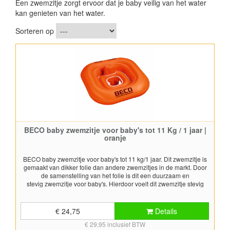
Een zwemzitje zorgt ervoor dat je baby veilig van het water
kan genieten van het water.
Sorteren op
BECO baby zwemzitje voor baby's tot 11 Kg / 1 jaar |
oranje
BECO baby zwemzitje voor baby's tot 11 kg/1 jaar. Dit zwemzitje is
gemaakt van dikker folie dan andere zwemzitjes in de markt. Door
de samenstelling van het folie is dit een duurzaam en
stevig zwemzitje voor baby's. Hierdoor voelt dit zwemzitje stevig
aan als deze is opgeblazen, en ligt het zwemzitje stabiel in het
water en biedt deze veel drijfvermogen. Dit baby zwemzitje is
stabiel, veilig en van hoge kwaliteit. Baby zwemzitje voorzien
€ 24,75
Details
van beendoorvoeren en rugleuning. Stabiel baby zwemzitje van
€ 29,95 inclusief BTW
hoge kwaliteit. Afmetingen 78x78 cm Phthalates vrij Dit is geen