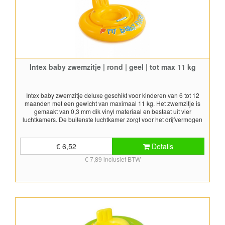
Intex baby zwemzitje | rond | geel | tot max 11 kg
Intex baby zwemzitje deluxe geschikt voor kinderen van 6 tot 12
maanden met een gewicht van maximaal 11 kg. Het zwemzitje is
gemaakt van 0,3 mm dik vinyl materiaal en bestaat uit vier
luchtkamers. De buitenste luchtkamer zorgt voor het drijfvermogen
en stabiliteit. De binnenste luchtkamer is het daadwerkelijke zitje
met rugleuning en been doorvoeren waar het kind in kan zitten.
Phthalates vrij Afmetingen: Ø 70 cm Dit is géén waterspeelgoed en
€ 6,52
Details
dient onder toezicht van een volwassenen gebruikt te worden. Laat
€ 7,89 inclusief BTW
kinderen nooit allen in het zitje in het water achter! Voldoet aan EN
13138