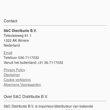
weegt ongeveer 2 kg per meter, een loopmat van 10 meter weegt
ongeveer 20 kg. De zwembadloper is te bestellen per meter, de
getoonde prijs is een prijs per meter.Vraag naar onze beste prijs bij
een lengte van 8 meter of langer. Afmeting: 100x80x3,5 cm
**veiligheidsrichtlijnen voor
Contact
loopbruggen**Loopbruggen/zwembadlopers/loopmatten mogen
maar aan één kant worden vast gezet, de minimale vrije ruimte aan
de zijkanten moet minimaal 250 cm bedragen, de minimale vrije
S&C Distributie B.V.
ruimte aan het einde 350 cm.
Televisieweg 81-1
1322 AK Almere
Nederland
Email
Telefoon 036-7117032
Vanuit het buitenland +31 36-7117032
Privacy Policy
Disclaimer
Cookie verklaring
Algemene Voorwaarden
Over S&C Distributie B.V.
S&C Distributie B.V. is importeur/distributeur van bekende