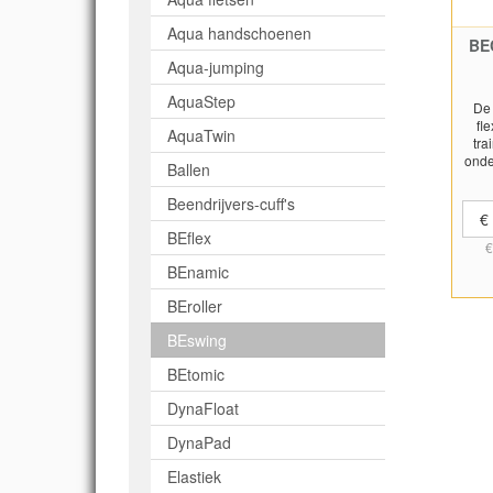
Aqua handschoenen
BE
Aqua-jumping
AquaStep
De
fl
AquaTwin
tra
onde
Ballen
wate
in o
Beendrijvers-cuff's
b
€
barb
BEflex
€
H
flexi
BEnamic
wat
BEroller
weer
h
BEswing
B
sil
BEtomic
prod
DynaFloat
De B
v
DynaPad
die
spie
Elastiek
de 