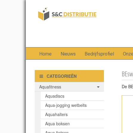
Home
Nieuws
Bedrijfsprofiel
Onz
BEsw
CATEGORIEËN
De BE
Aquafitness
Aquadiscs
Aqua-jogging wetbelts
Aquahalters
Aqua boksen
Aqua fietsen