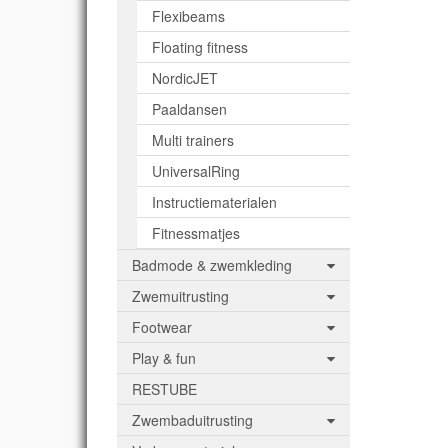
va
Flexibeams
hand
je i
Floating fitness
wo
geb
NordicJET
Paaldansen
ond
bar
Multi trainers
aqua
en p
UniversalRing
Gebr
ver
Instructiematerialen
ui
Fitnessmatjes
Badmode & zwemkleding
cm
bol
Zwemuitrusting
Footwear
Play & fun
RESTUBE
Zwembaduitrusting