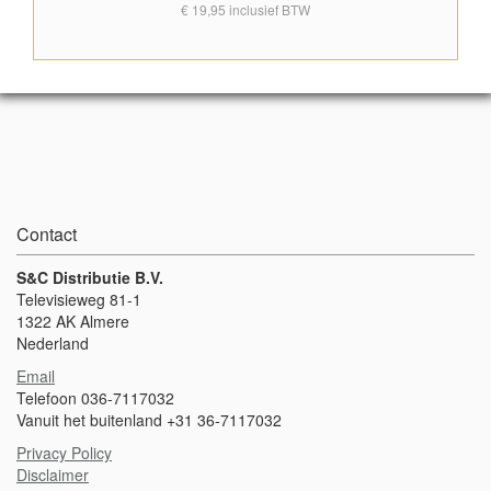
€ 19,95 inclusief BTW
geleverd. De kleur verschilt per maat:Maat S - turquoiseMaat M -
roodMaat L - blauw
Contact
S&C Distributie B.V.
Televisieweg 81-1
1322 AK Almere
Nederland
Email
Telefoon 036-7117032
Vanuit het buitenland +31 36-7117032
Privacy Policy
Disclaimer