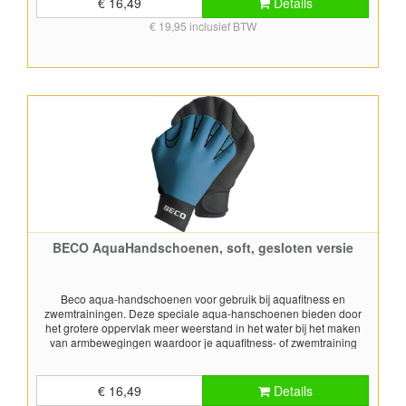
€ 16,49
Details
vingertoppen en hebben een klittenbandsluiting aan de pols.
€ 19,95 inclusief BTW
Worden per paar geleverd. De kleur verschilt per maat:Maat S -
turquoiseMaat M - roodMaat L - blauw
BECO AquaHandschoenen, soft, gesloten versie
Beco aqua-handschoenen voor gebruik bij aquafitness en
zwemtrainingen. Deze speciale aqua-hanschoenen bieden door
het grotere oppervlak meer weerstand in het water bij het maken
van armbewegingen waardoor je aquafitness- of zwemtraining
effectiever wordt. Deze soft handschoentjes hebben een bovenkant
gemaakt uit textiel en een onderkant (handpalm) gemaakt uit
neopreen. Handschoentjes hebben gesloten vingertoppen en
€ 16,49
Details
hebben een klittenbandsluiting aan de pols. Worden per paar