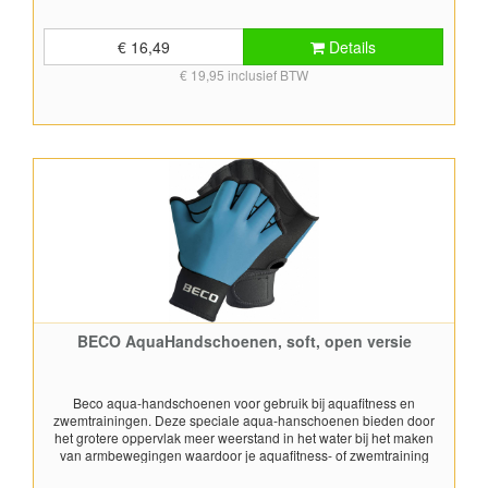
effectiever wordt. Deze handschoentjes zijn volledig gemaakt uit
neopreen, zowel de bovenkant als de onderkant (handpalm) zijn
gemaakt uit neopreen. Handschoentjes hebben open vingertoppen
€ 16,49
Details
en hebben een klittenbandsluiting aan de pols. Worden per paar
€ 19,95 inclusief BTW
geleverd. De kleur verschilt per maat:Maat S - turquoiseMaat M -
roodMaat L - blauw
BECO AquaHandschoenen, soft, open versie
Beco aqua-handschoenen voor gebruik bij aquafitness en
zwemtrainingen. Deze speciale aqua-hanschoenen bieden door
het grotere oppervlak meer weerstand in het water bij het maken
van armbewegingen waardoor je aquafitness- of zwemtraining
effectiever wordt. Deze soft handschoentjes hebben een bovenkant