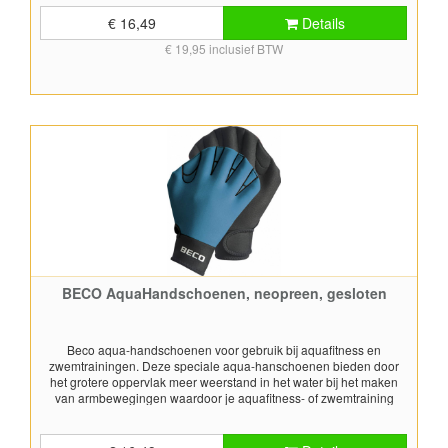
gemaakt uit textiel en een onderkant (handpalm) gemaakt uit
neopreen. Handschoentjes hebben open vingertoppen en hebben
€ 16,49
Details
een klittenbandsluiting aan de pols. Worden per paar geleverd. De
€ 19,95 inclusief BTW
kleur verschilt per maat:Maat S - turquoiseMaat M - roodMaat L -
blauw
BECO AquaHandschoenen, neopreen, gesloten
Beco aqua-handschoenen voor gebruik bij aquafitness en
zwemtrainingen. Deze speciale aqua-hanschoenen bieden door
het grotere oppervlak meer weerstand in het water bij het maken
van armbewegingen waardoor je aquafitness- of zwemtraining
effectiever wordt. Deze handschoentjes zijn volledig gemaakt uit
neopreen, zowel de bovenkant als de onderkant (handpalm) zijn
gemaakt uit neopreen. Handschoentjes hebben gesloten