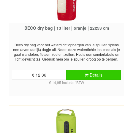
BECO dry bag | 13 liter | oranje | 22x53 cm
Beco dry bag voor het waterdicht opbergen van je spullen tijdens
een (avontuurlijk) dagje uit. Neem deze waterdichte tas mee als je
gaat wandelen, fietsen, roeien, zeilen. Het is een comfortabele en
licht gewicht tas. Gebruik hem om je spullen droog op te bergen.
Gemaakt van polyester is de inhoud van deze drybag goed
beschermd, ook in het water. Door de opening van de tas te sluiten
en om te rollen, wordt de tas gesloten. Inhoud: 13 Liter Afmetingen:
€ 12,36
Details
Diameter 22 cm Hoogte 53 cm Kleur: oranje
€ 14,95 inclusief BTW