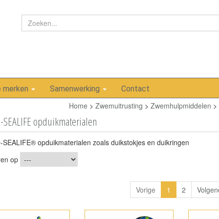
e merken
Samenwerking
Contact
Home
>
Zwemuitrusting
>
Zwemhulpmiddelen
>
-SEALIFE opduikmaterialen
SEALIFE® opduikmaterialen zoals duikstokjes en duikringen
ren op
Vorige
1
2
Volgen