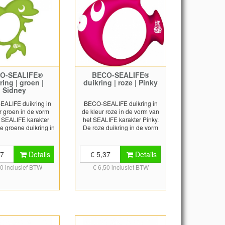
zier en waterpret!
bodem te duiken en de
an 3 stuks en wordt
duikmaterialen te pakken.
 in een mesh tasje
Leuk speelgoed voor uren
zwemplezier en waterpret!
Setje van 3 stuks en wordt
geleverd in een mesh tasje
O-SEALIFE®
BECO-SEALIFE®
ring | groen |
duikring | roze | Pinky
Sidney
ALIFE duikring in
BECO-SEALIFE duikring in
r groen in de vorm
de kleur roze in de vorm van
 SEALIFE karakter
het SEALIFE karakter Pinky.
e groene duikring in
De roze duikring in de vorm
 van een dolfijn is
van een kogelvis is gemaakt
van massief plastic.
van massief plastic. De
ring zinkt naar de
duikring zinkt naar de bodem.
37
Details
€ 5,37
Details
 Blijft plat op de
Blijft plat op de bodem liggen.
50 inclusief BTW
€ 6,50 inclusief BTW
ggen. Levering per
Levering per stuk.
stuk.