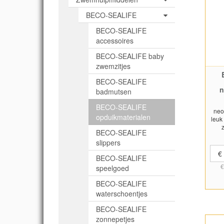
BECO-SEALIFE
BECO-SEALIFE
accessoires
BECO-SEALIFE baby
zwemzitjes
BECO-SEALIFE
n
badmutsen
BECO-SEALIFE
neo
opduikmaterialen
leuk
BECO-SEALIFE
ba
slippers
quar
zwem
€
BECO-SEALIFE
dui
€
me
speelgoed
zac
BECO-SEALIFE
zij
zw
waterschoentjes
ki
b
BECO-SEALIFE
ba
zonnepetjes