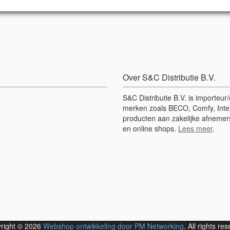
Over S&C Distributie B.V.
S&C Distributie B.V. is importeu
merken zoals BECO, Comfy, Intex
producten aan zakelijke afnemers
en online shops.
Lees meer
.
right © 2026
Webshop ontwikkeling door PM Networking
. All rights re