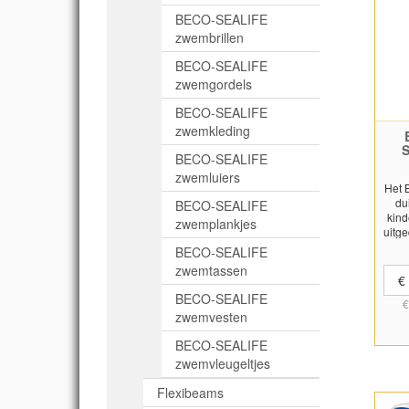
zwe
BECO-SEALIFE
Set
zwembrillen
gel
BECO-SEALIFE
zwemgordels
BECO-SEALIFE
zwemkleding
S
BECO-SEALIFE
zwemluiers
Het 
du
BECO-SEALIFE
kin
zwemplankjes
uitg
BECO-SEALIFE
zwemtassen
€
BECO-SEALIFE
€
du
zwemvesten
cili
u
BECO-SEALIFE
neo
zwemvleugeltjes
co
Flexibeams
o
c