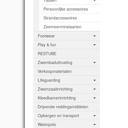
Tassen
zoda
com
Persoonlijke accessoires
Spel
zwe
staa
ee
Strandaccessoires
deze
Word
van
6 s
Zeemeerminstaarten
Tij
s
Footwear
uitg
ond
Play & fun
g
RESTUBE
spe
vaar
Zwembaduitrusting
z
zwe
Verkoopmaterialen
spe
om 
Lifeguarding
k
ge
Zwemzaalinrichting
bal
Afm
Kleedkamerinrichting
Drijvende reddingsmiddelen
Opbergen en transport
Waterpolo