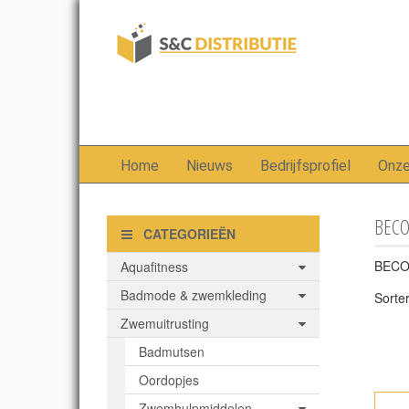
Home
Nieuws
Bedrijfsprofiel
Onz
BECO
CATEGORIEËN
BECO-
Aquafitness
Badmode & zwemkleding
Sorte
Zwemuitrusting
Badmutsen
Oordopjes
Zwemhulpmiddelen