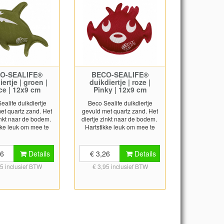
O-SEALIFE®
BECO-SEALIFE®
ertje | groen |
duikdiertje | roze |
ce | 12x9 cm
Pinky | 12x9 cm
ealife duikdiertje
Beco Sealife duikdiertje
et quartz zand. Het
gevuld met quartz zand. Het
zinkt naar de bodem.
diertje zinkt naar de bodem.
kke leuk om mee te
Hartstikke leuk om mee te
in het water. Voor
spelen in het water. Voor
e kinderen leuk
jonge kinderen leuk
ed om zo water en
speelgoed om zo water en
26
Details
€ 3,26
Details
n te ontdekken.
zwemmen te ontdekken.
95 inclusief BTW
€ 3,95 inclusief BTW
oen Grootte ca. 12 x
Kleur: roze Grootte ca. 12 x 9
9 cm
cm