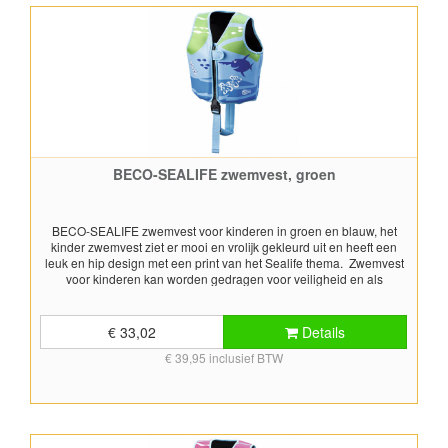
BECO-SEALIFE zwemvest, groen
BECO-SEALIFE zwemvest voor kinderen in groen en blauw, het
kinder zwemvest ziet er mooi en vrolijk gekleurd uit en heeft een
leuk en hip design met een print van het Sealife thema. Zwemvest
voor kinderen kan worden gedragen voor veiligheid en als
drijfhulpmiddel bij het zwemmen en bij activiteiten aan en in het
water. Een zwemvest is een hulpmiddel bij het zwemmen en maakt
drijven en het zwemmen voor kinderen makkelijker. Het zwemvest is
€ 33,02
Details
gemaakt uit huidvriendelijk en zacht neopreen en biedt een
€ 39,95 inclusief BTW
bijzonder hoog draagcomfort en een hoge mate van
bewegingsvrijheid. Het aan- en uittrekken van dit zwemvest gaat
heel gemakkelijk. Het zwemvest is voorzien van een rits- en een
druksluiting aan de voorzijde. Door de beenband, die aan de
onderkant van het vest van achteren naar voren loopt, blijft het vest
ook goed op zijn plaats zitten tijdens het zwemmen. De beenband is