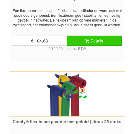
Een flexibeam is een super flexibele foam cilinder en wordt ook wel
poolnoodle genoemd. Een flexibeam geeft stabiliteit en een veilig
gevoel in het water. De flexibeam kan op vele manieren in de
zwemsport, het zwemonderwijs en bij aquafitness gebruikt worden.
Daarnaast blijft een flexibeam ook gewoon leuk om er mee te
spelen. De flexibeams worden geleverd in 6 assortimentskleuren;
geel, rood, groen, blauw, oranje en paars. Super leuk om mee te
€ 164,88
Details
spelen tijdens het recreatief zwemmen! Afmetingen: ca 6,7x160 cm
€ 199,50 inclusief BTW
(diameter x lengte) Levering in doos van 50 stuks Bedrukking op
flexibeamsBedrukking van flexibeams is tegen meerprijs mogelijk.
Bij afname van minstens 240 stuks is het mogelijk een opdruk te
laten plaatsen op de flexibeams. Neem voor meer informatie
contact op. Voldoet aan EN 13138-2:2021
Comfy® flexibeam paardje met geluid | doos 25 stuks