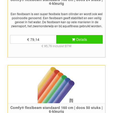
4-kleurig
Een flexibeam is een super flexibele foam cilinder en wordt ook wel
poolnoodle genoemd. Een flexibeam geeft stabiliteit en een veilig
gevoel in het water. De flexibeam kan op vele manieren in de
zwemsport, het zwemonderwijs en bij aquafitness gebruikt worden.
Daarnaast blijft een flexibeam ook gewoon leuk om er mee te
spelen. De flexibeams worden geleverd in 4 assortimentskleuren;
geel, rood, groen en blauw. Super leuk om mee te spelen tijdens het
€ 79,14
Details
recreatief zwemmen! Afmetingen: ca 6,7x160 cm (diameter x lengte)
€ 95,76 inclusief BTW
Leverbaar in doos van 24 stuks Bedrukking op
flexibeamsBedrukking van flexibeams is tegen meerprijs mogelijk.
Bij afname van minstens 240 stuks is het mogelijk een opdruk te
laten plaatsen op de flexibeams. Neem voor meer informatie
contact op. Voldoet aan EN 13138-2:2021
Comfy® flexibeam standaard 160 cm | doos 50 stuks |
6-kleurig