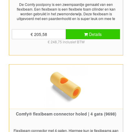
De Comfy poolpony is een zwempaardje gemaakt van een
flexibeam. Een flexibeam is een flexibele foam cilinder en kan
worden gebruikt in het zwemonderwijs. Deze flexibeam is
uitgevoerd met een paardenhoofd en is super leuk om mee te
spelen in het water! Bij het bewegen van de poolpony maakt deze
ook nog eens geluid. Diameter 6,7 cm, lengte 160 cm. Doos 25
stuks in assortimentskleuren
€ 205,58
Details
€ 248,75 inclusief BTW
Comfy® flexibeam connector holed | 4 gats (9698)
Flexibeam connector met 4 gaten. Hiermee kun je flexibeams aan