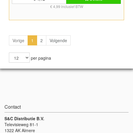
lengte) Levering per stuk, ook leverbaar in dozen van 24 stuks,
€ 4,99 inclusief BTW
bestel dan 24 stuks. Bedrukking op flexibeamsBedrukking van
flexibeams is tegen meerprijs mogelijk. Bij afname van minstens 240
stuks is het mogelijk een opdruk te laten plaatsen op de flexibeams.
Neem voor meer informatie contact op. Voldoet aan EN 13138-
2:2021
Vorige
1
2
Volgende
per pagina
Contact
S&C Distributie B.V.
Televisieweg 81-1
1322 AK Almere