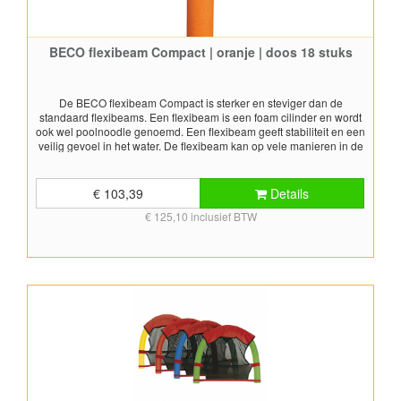
BECO flexibeam Compact | oranje | doos 18 stuks
De BECO flexibeam Compact is sterker en steviger dan de
standaard flexibeams. Een flexibeam is een foam cilinder en wordt
ook wel poolnoodle genoemd. Een flexibeam geeft stabiliteit en een
veilig gevoel in het water. De flexibeam kan op vele manieren in de
zwemsport, het zwemonderwijs en bij aquafitness gebruikt worden.
De flexibeam Compact is een extra stevig model en blijft hierdoor
rechter. Deze flexibeam is daardoor meer geschikt om gebruikt te
€ 103,39
Details
worden bij aquafitness. De flexibeams worden geleverd in één
€ 125,10 inclusief BTW
kleur. Kleur: oranje Afmetingen: ca. 7,5x160 cm (diameter x lengte)
Levering in doos van 18 stuks.