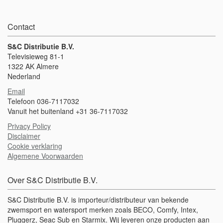
middel van een verstelbare band voor een ideale pasvorm. De
Puddle Jumper is een zwemhulpmiddel en is geschikt voor
kinderen tussen de 15 en 30 kg.Gebruik dit product altijd onder
Contact
ouderlijk toezicht! Voldoet aan EN 13138-1:2021+AC:2022
S&C Distributie B.V.
Televisieweg 81-1
1322 AK Almere
Nederland
Email
Telefoon 036-7117032
Vanuit het buitenland +31 36-7117032
Privacy Policy
Disclaimer
Cookie verklaring
Algemene Voorwaarden
Over S&C Distributie B.V.
S&C Distributie B.V. is importeur/distributeur van bekende
zwemsport en watersport merken zoals BECO, Comfy, Intex,
Pluggerz, Seac Sub en Starmix. Wij leveren onze producten aan