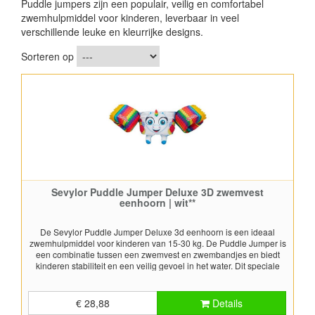
Puddle jumpers zijn een populair, veilig en comfortabel
zwemhulpmiddel voor kinderen, leverbaar in veel
verschillende leuke en kleurrijke designs.
Sorteren op
Sevylor Puddle Jumper Deluxe 3D zwemvest
eenhoorn | wit**
De Sevylor Puddle Jumper Deluxe 3d eenhoorn is een ideaal
zwemhulpmiddel voor kinderen van 15-30 kg. De Puddle Jumper is
een combinatie tussen een zwemvest en zwembandjes en biedt
kinderen stabiliteit en een veilig gevoel in het water. Dit speciale
Puddle Jumper 3D model met een vrolijk gekleurde eenhoorn er op
ziet er leuk en vrolijk uit en het design spreekt kinderen aan. Met het
Puddle Jumper zwemvest kunnen kinderen op een leuke en veilige
€ 28,88
Details
manier spelen en spartelen in het water en leren zwemmen. Het