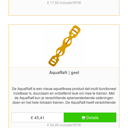
€ 17,50 inclusief BTW
AquaRaft | geel
De AquaRaft is een nieuw aquafitness product dat multi-functioneel
inzetbaar is, duurzaam en ontzettend leuk om mee te trainen. Met
de AquaRaft kun je verschillende spierversterkende oefeningen
doen en het hele lichaam trainen. De AquaRaft heeft verschillende
handvaten waardoor je het product op verschillende manieren kunt
vast houden, zowel horizontaal als verticaal. Hierdoor kun je
oefeningen controleerbaar op diverse manieren uitvoeren en de
€ 45,41
Details
intensiteit ervan aanpassen en effectief het bovenlichaam en de
€ 54,95 inclusief BTW
armspieren trainen. De AquaRaft is ook te gebruiken voor het