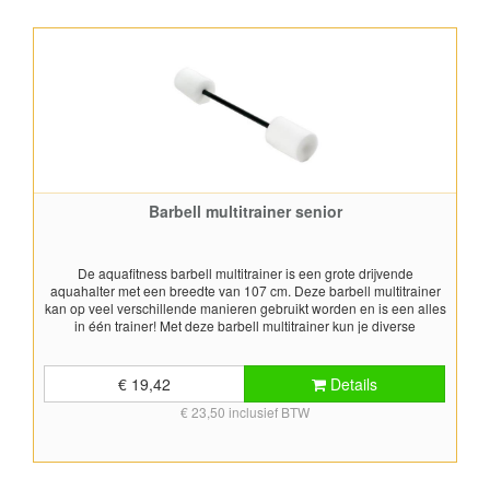
gebruiken bij MBVO, revalidatie, gehandicapten- en hydrotherapie
Breedte 107 cmDiameter 10 cm
Barbell multitrainer senior
De aquafitness barbell multitrainer is een grote drijvende
aquahalter met een breedte van 107 cm. Deze barbell multitrainer
kan op veel verschillende manieren gebruikt worden en is een alles
in één trainer! Met deze barbell multitrainer kun je diverse
aquafitness oefeningen in ondiep water, zo kun je het
bovenlichaam en de armspieren trainen. Naast dat er vele
aquafitness oefeningen mogelijk zijn met deze barbell kun je deze
€ 19,42
Details
ook op diverse andere manieren gebruiken bij het zwemonderwijs
€ 23,50 inclusief BTW
en zwemtraining, bijvoorbeeld: met de handen vastpakken als
drijver bij zwemles met de armen erover hangen voor beentraining
als weerstandsdrijver voor wedstrijdzwemmers voor oefening voor
synchroonzwemmen en watepolo voor extra stabiliteit ook te
gebruiken bij MBVO, revalidatie, gehandicapten- en hydrotherapie