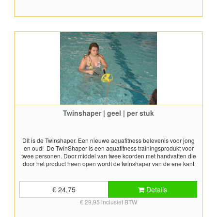
trainen van het onderlichaam, zo kun je de AquaRaft gebruiken in
ondiep water en diverse twist oefeningen doen door er op te gaan
staan.Doordat de AquaRaft is uitgevoerd met een bolling kun je ook
diverse stabiliteitsoefeningen doen in ondiep water. Wil je nog meer
stabiliteitsoefeningen doen? Ga dan zitten op een flexibeam en
probeer roei oefeningen te doen met de armen. De AquaRaft biedt
ook mogelijkheden om in tweetallen te werken en diverse duo-
oefeningen te doen. De AquaRaft is gemaakt van plastic, maar is
flexibel en biedt toch voldoende weerstand om mee te trainen. Aan
de onderkant heeft de AquaRaft een bobbel. Het product is ook
door senioren te gebruiken. Afmetingen: 99x18x2,5 cm
Twinshaper | geel | per stuk
Dit is de Twinshaper. Een nieuwe aquafitness belevenis voor jong
en oud! De TwinShaper is een aquafitness trainingsprodukt voor
twee personen. Door middel van twee koorden met handvatten die
door het product heen open wordt de twinshaper van de ene kant
naar de andere kant door het water gestuwd, waarbij de
TwinShaper flink rond draait en weerstand genereert. Bij het uit
elkaar trekken van de koorden past heel goed een scharende
€ 24,75
Details
beweging of een spreid-sluit beweging met de benen, zodat er een
€ 29,95 inclusief BTW
dynamische oefening ontstaat.Niet alleen het heen en weer laten
draaien van de TwinShaper zorgt voor de workout. De mogelijkheid