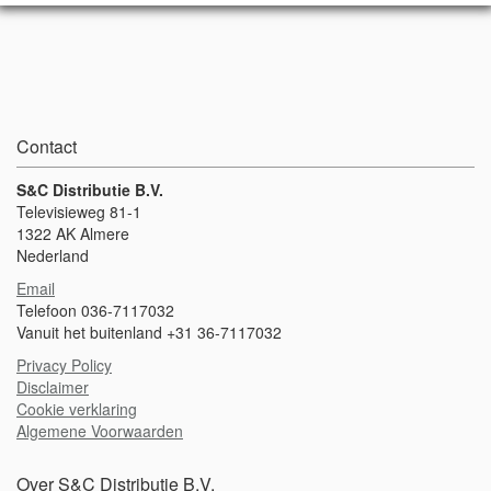
Bij dit senior model hebben de foamdrijvers aan de zijkanten een
grotere diameter in vergelijking met het junior model. Hierdoor biedt
het senior model meer weerstand en drijfvermogen waardoor je
meer kracht nodig hebt voor de oefeningen. Breedte 107
cmDiameter 15 cm
Contact
S&C Distributie B.V.
Televisieweg 81-1
1322 AK Almere
Nederland
Email
Telefoon 036-7117032
Vanuit het buitenland +31 36-7117032
Privacy Policy
Disclaimer
Cookie verklaring
Algemene Voorwaarden
Over S&C Distributie B.V.