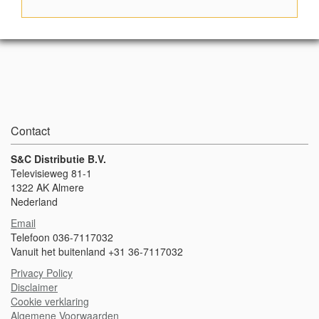
balans, kracht- en uithoudingsvermogen te doen. Alleen geschikt
voor gebruik in ondiep water. Staphoogte 19 cm Afmetingen
68x37x19 cm Gewicht ca 6 kg
Contact
S&C Distributie B.V.
Televisieweg 81-1
1322 AK Almere
Nederland
Email
Telefoon 036-7117032
Vanuit het buitenland +31 36-7117032
Privacy Policy
Disclaimer
Cookie verklaring
Algemene Voorwaarden