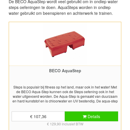
De BECO AquaStep wordt veel gebruikt om in ondiep water
steps oefeningen te doen. AquaSteps worden in ondiep
water gebruikt om beenspieren en achterwerk te trainen.
BECO AquaStep
Steps is populair bij fitness op het land, maar ook in het water! Met
de BECO Aqua-Step kunnen ook de Steps oefening ook in het
water uitgevoerd worden. De Aqua-Step is gemaakt van duurzaam
en hard kunststof en is chloorwater en UV bestendig. De aqua-step
wordt op de bodem van het zwembad geplaatst. Door het eigen
gewicht (6 kg) van de Step zinkt de Step naar de bodem. Aan de
onderkant van de Aqua-Step zitten 8 kleine zuignapjes waarmee de
€ 107,36
Details
Aqua-step stevig op de bodem blijft staan. De Beco Aqua-Step kan
€ 129,90 inclusief BTW
gebruikt worden bij aquafitness en revalidatie activiteiten. Met de
Aqua-Step is het mogelijk om trainingen gericht op coördinatie,