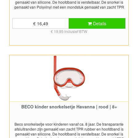
gemaakt van silicone. De hoofdband is verstelbaar. De snorkel is
gemaakt van Polyvinyl met een mondstuk gemaakt van zacht TPR
(thermo plastic rubber) materiaal. Geschikt voor snorkel doeleinden.
Kleur: blauw Duikmasker PPE getest. Snorkel voldoet aan EN 1972.
€ 16,49
Details
€ 19,95 inclusief BTW
BECO kinder snorkelsetje Havanna | rood | 8+
Beco snorkelsetje voor kinderen vanaf ca. 8 jaar. De transparante
afsluitranden zijn gemaakt van zacht TPR rubber en hoofdband is
gemaakt van silicone. De hoofdband is verstelbaar. De snorkel is