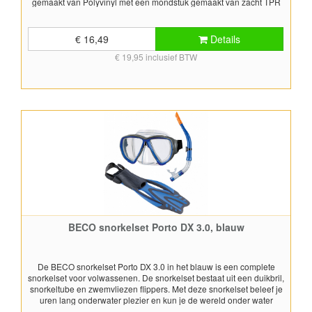
gemaakt van Polyvinyl met een mondstuk gemaakt van zacht TPR
(thermo plastic rubber) materiaal. Geschikt voor snorkel doeleinden.
Kleur: rood Duikmasker PPE getest. Snorkel voldoet aan EN 1972.
€ 16,49
Details
€ 19,95 inclusief BTW
BECO snorkelset Porto DX 3.0, blauw
De BECO snorkelset Porto DX 3.0 in het blauw is een complete
snorkelset voor volwassenen. De snorkelset bestaat uit een duikbril,
snorkeltube en zwemvliezen flippers. Met deze snorkelset beleef je
uren lang onderwater plezier en kun je de wereld onder water
ontdekken. Het Porto duikmasker is voorzien van afsluitranden die