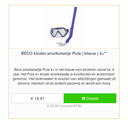
BECO kinder snorkelsetje Pula | blauw | 4+**
Beco snorkelsetje Pula 4+ in het blauw voor kinderen vanaf ca. 4
jaar. Het Pula 4+ kinder snorkelsetje is functioneel en anatomisch
gevormd. Het duikmasker is voozien van afdichtingen gemaakt uit
silicone, hierdoor zit de duikbril plezierig en wordt een hoog
draagcomfort geboden. De hoofdband is gemaakt uit silicone en is
gemakkelijk verstelbaar met een klik-systeem. De lens van de
duikbril is gemaakt van gehard veiligheidsglas. De snorkeltube is
€ 18,97
Details
gemaakt van Polyvinyl met een mondstuk gemaakt uit silicone.
€ 22,95 inclusief BTW
Geschikt voor snorkel doeleinden. PPE getest en voldoet aan EN
1972.