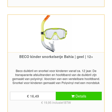
BECO kinder snorkelsetje Bahia | geel | 12+
Beco duikbril en snorkel voor kinderen vanaf ca. 12 jaar. De
transparante afsluitranden en hoofdband van de duikbril zijn
gemaakt van polyvinyl. Voorzien van een verstelbare hoofdband.
Snorkel voor kinderen gemaakt van Polyvinyl met een mondstuk
gemaakt van zacht TPR (thermo plastic rubber) materiaal. Snorkel
met anti-druppel bovenkant, hierdoor kunnen geen waterdruppels
in de snorkel komen. Daarnaast is de snorkel voorzien van een
€ 16,49
Details
uitblaasventiel. Geschikt voor snorkel doeleinden. Kleur: geel
€ 19,95 inclusief BTW
Duikmasker PPE getest. Snorkel voldoet aan EN 1972.