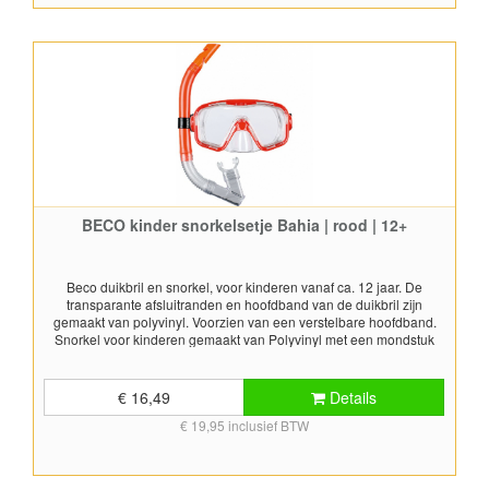
BECO kinder snorkelsetje Bahia | rood | 12+
Beco duikbril en snorkel, voor kinderen vanaf ca. 12 jaar. De
transparante afsluitranden en hoofdband van de duikbril zijn
gemaakt van polyvinyl. Voorzien van een verstelbare hoofdband.
Snorkel voor kinderen gemaakt van Polyvinyl met een mondstuk
gemaakt van zacht TPR (thermo plastic rubber) materiaal. Snorkel
met anti-druppel bovenkant, hierdoor kunnen geen waterdruppels
in de snorkel komen. Daarnaast is de snorkel voorzien van een
€ 16,49
Details
uitblaasventiel. Geschikt voor snorkel doeleinden. Kleur: rood
€ 19,95 inclusief BTW
Duikmasker PPE getest. Snorkel voldoet aan EN 1972.