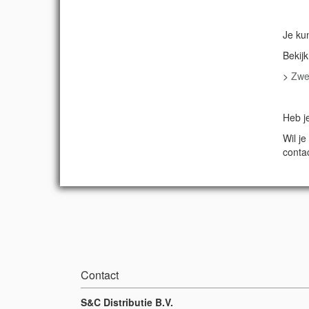
Je ku
Bekij
>
Zwe
Heb j
Wil j
contac
Contact
S&C Distributie B.V.