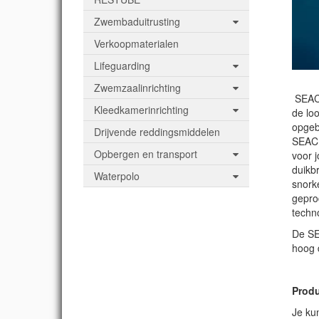
Zwembaduitrusting
Verkoopmaterialen
Lifeguarding
Zwemzaalinrichting
SEAC i
Kleedkamerinrichting
de lo
opgeb
Drijvende reddingsmiddelen
SEAC 
Opbergen en transport
voor 
duikbr
Waterpolo
snork
geprod
techn
De SE
hoog 
Produ
Je ku