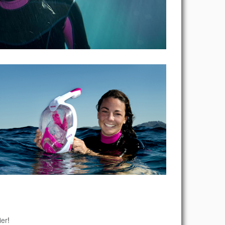
ier
!