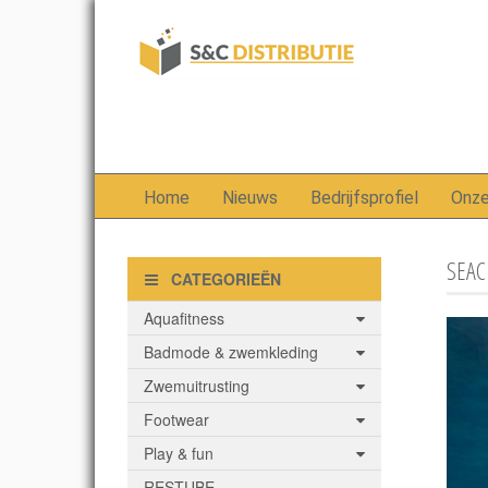
Home
Nieuws
Bedrijfsprofiel
Onz
SEAC
CATEGORIEËN
Aquafitness
Badmode & zwemkleding
Zwemuitrusting
Footwear
Play & fun
RESTUBE