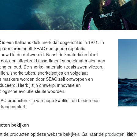
s een Italiaans duik merk dat opgericht is in 1971. In
op der jaren heeft SEAC een goede reputatie
ouwd in de duikwereld. Naast duikmaterialen biedt
ook een uitgebreid assortiment snorkelmaterialen aan
jong en oud. De snorkelmaterialen zoals zwemvliezen,
illen, snorkeltubes, snorkelsetjes en volgelaat
elmaskers worden door SEAC zelf ontworpen en
uceerd. Hierbij zijn ontwerp, innovatie en
ologische evolutie sleutelwoorden.
AC producten zijn van hoge kwaliteit en bieden een
draagcomfort
cten bekijken
nt de producten op deze website bekijken. Ga naar de
producten
, klik
h