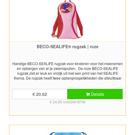
BECO-SEALIFE® rugzak | roze
Handige BECO-SEALIFE rugzak voor kinderen voor het meenemen
en opbergen van al je zwemspullen. De roze BECO-SEALIFE
rugzak ziet er leuk en vrolijk uit met een print van het SEALIFE
thema. De rugzak heeft twee opbergmogelijkheden die afsluitbaar
zijn met een rits. Op de voorkant zit een klein opbergvakje dat
afsluitbaar is met een rits. De grotere opbergruimte is uitgevoerd
met opengewerkt mesh zodat lucht in de afgesloten rugtas kan
€ 20,62
Details
komen, bij de natte zwemspullen. Het rugzakje heeft een
€ 24,95 inclusief BTW
gewatteerde rugsteun en schouderbanden voor extra draagcomfort.
De schouderbanden zijn verstelbaar. De rugzak heeft een inhoud
van ca. 10 liter. Afmetingen: 45x25x15 cm (LxBxD)