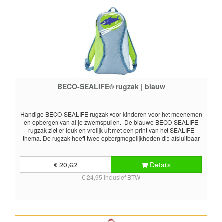
BECO-SEALIFE® rugzak | blauw
Handige BECO-SEALIFE rugzak voor kinderen voor het meenemen
en opbergen van al je zwemspullen. De blauwe BECO-SEALIFE
rugzak ziet er leuk en vrolijk uit met een print van het SEALIFE
thema. De rugzak heeft twee opbergmogelijkheden die afsluitbaar
zijn met een rits. Op de voorkant zit een klein opbergvakje dat
afsluitbaar is met een rits. De grotere opbergruimte is uitgevoerd
met opengewerkt mesh zodat lucht in de afgesloten rugtas kan
€ 20,62
Details
komen, bij de natte zwemspullen. Het rugzakje heeft een
€ 24,95 inclusief BTW
gewatteerde rugsteun en schouderbanden voor extra draagcomfort.
De schouderbanden zijn verstelbaar. De rugzak heeft een inhoud
van ca. 10 liter. Afmetingen:45x25x15 cm (LxBxD)