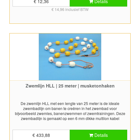
€ 12,36
Details
€ 14,96 inclusief BTW
Zwemlijn HLL | 25 meter | musketonhaken
De zwemlijn HLL met een lengte van 25 meter is de ideale
zwembadlijn om banen te creëren in het zwembad voor
bijvoorbeeld zwemles, banenzwemmen of zwemtrainingen. Deze
zwembadlijn is gemaakt op een 6 mm dikke multilon kabel
(kunststof touw) en voorzien van dikwandige hostaleen drijvers en
afstandhouders. De zwemlijn is uitgevoerd met zes hostaleen
drijvers (70x65 mm) en zes afstandhouders per meter lengte.
€ 433,88
Details
Hierdoor biedt de zwemlijn een groot drijververmogen en drijft de