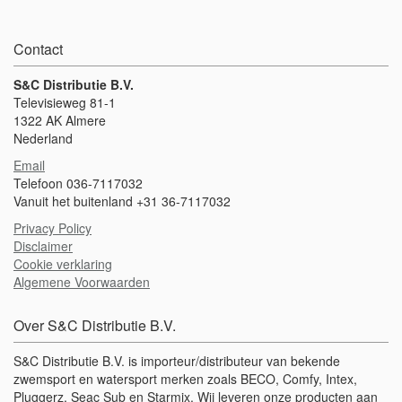
bestellen. De eindafwerkingen die worden aangeboden zijn met
musketonhaken (10600) of met lange platte haken (29052-1) en
dienen APART te worden besteld. LET OP: vul bij aantal het
Contact
gewenste aantal meters in! Bij lengte van 25 of 50 meter, kies dan
voor de standaard zwemlijn Primo. Neem bij vragen of
onduidelijkheden gerust contact met ons op.
S&C Distributie B.V.
Televisieweg 81-1
1322 AK Almere
Nederland
Email
Telefoon 036-7117032
Vanuit het buitenland +31 36-7117032
Privacy Policy
Disclaimer
Cookie verklaring
Algemene Voorwaarden
Over S&C Distributie B.V.
S&C Distributie B.V. is importeur/distributeur van bekende
zwemsport en watersport merken zoals BECO, Comfy, Intex,
Pluggerz, Seac Sub en Starmix. Wij leveren onze producten aan