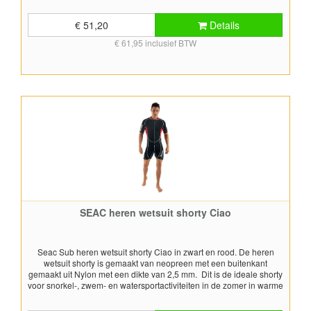
een rits aan de voorkant in waardoor je de shorty gemakkelijk kunt
aan- en uit kunt trekken. Voor het bepalen van de juiste maat,
€ 51,20
Details
gebruik de maattabel.
€ 61,95 inclusief BTW
SEAC heren wetsuit shorty Ciao
Seac Sub heren wetsuit shorty Ciao in zwart en rood. De heren
wetsuit shorty is gemaakt van neopreen met een buitenkant
gemaakt uit Nylon met een dikte van 2,5 mm. Dit is de ideale shorty
voor snorkel-, zwem- en watersportactiviteiten in de zomer in warme
wateren en voor gebruik in het zwembad. Het wetsuit shorty heeft
een rits aan de voorkant in waardoor je de shorty gemakkelijk kunt