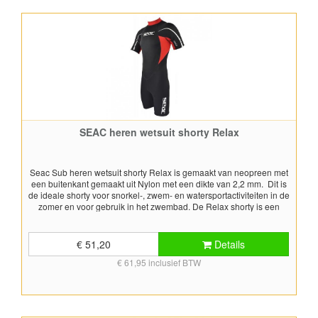
SEAC heren wetsuit shorty Relax
Seac Sub heren wetsuit shorty Relax is gemaakt van neopreen met
een buitenkant gemaakt uit Nylon met een dikte van 2,2 mm. Dit is
de ideale shorty voor snorkel-, zwem- en watersportactiviteiten in de
zomer en voor gebruik in het zwembad. De Relax shorty is een
klassieke wetsuit shorty en heeft een rits op de rug. Voor het
bepalen van de juiste maat, gebruik de maattabel.
€ 51,20
Details
€ 61,95 inclusief BTW