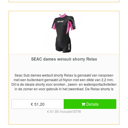
SEAC dames wetsuit shorty Relax
Seac Sub dames wetsuit shorty Relax is gemaakt van neopreen
met een buitenkant gemaakt uit Nylon met een dikte van 2,2 mm.
Dit is de ideale shorty voor snorkel-, zwem- en watersportactiviteiten
in de zomer en voor gebruik in het zwembad. De Relax shorty is
een klassieke wetsuit shorty en heeft een rits op de rug. Voor het
bepalen van de juiste maat, gebruik de maattabel.
€ 51,20
Details
€ 61,95 inclusief BTW