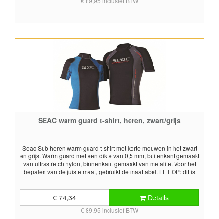
€ 89,95 inclusief BTW
SEAC warm guard t-shirt, heren, zwart/grijs
Seac Sub heren warm guard t-shirt met korte mouwen in het zwart
en grijs. Warm guard met een dikte van 0,5 mm, buitenkant gemaakt
van ultrastretch nylon, binnenkant gemaakt van metalite. Voor het
bepalen van de juiste maat, gebruikt de maattabel. LET OP: dit is
een uitlopend artikel, is er geen voorraad meer, dan is het product
niet meer leverbaar
€ 74,34
Details
€ 89,95 inclusief BTW