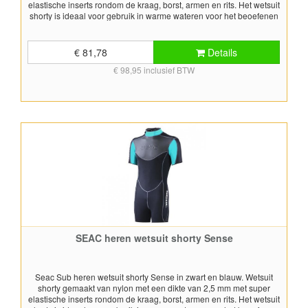
elastische inserts rondom de kraag, borst, armen en rits. Het wetsuit
shorty is ideaal voor gebruik in warme wateren voor het beoefenen
van diverse watersporten zoals snorkelen en zwemmen en andere
(boven)watersporten. Borst- en buikzijde zijn uitgevoerd in speciaal
materiaal (fine mesh) en ultraspan dat flexibiliteit en comfort biedt
€ 81,78
Details
en warmte beter vast houd. Rondom de mouwen en pijpen alsmede
€ 98,95 inclusief BTW
in de halskraag zit een zachte neopreen rand. Hierdoor sluit het pak
goed af maar zit het pak toch comfortabel en plezierig. De Sense
wetsuit shorty's hebben een rits op de achterkant (rugzijde) en een
lang trekkoord zodat het wetsuit gemakkelijk aan- en uit te trekken
is. Voor het bepalen van de juiste maat, gebruik de maattabel. LET
OP: dit is een uitlopend artikel, is er geen voorraad meer, dan is het
product niet meer leverbaar
SEAC heren wetsuit shorty Sense
Seac Sub heren wetsuit shorty Sense in zwart en blauw. Wetsuit
shorty gemaakt van nylon met een dikte van 2,5 mm met super
elastische inserts rondom de kraag, borst, armen en rits. Het wetsuit