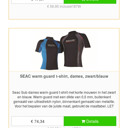
verschillende maten, de maten worden aangegeven als 5, 7, 9, 11
€ 56,95 inclusief BTW
en 13 en komt overeen met de leeftijd. Voor het bepalen van de
juiste maat, gebruik de maattabel.
SEAC warm guard t-shirt, dames, zwart/blauw
Seac Sub dames warm guard t-shirt met korte mouwen in het zwart
en blauw. Warm guard met een dikte van 0,5 mm, buitenkant
gemaakt van ultrastretch nylon, binnenkant gemaakt van metalite.
Voor het bepalen van de juiste maat, gebruikt de maattabel. LET
OP: dit is een uitlopend artikel, is er geen voorraad meer, dan is het
product niet meer leverbaar
€ 74,34
Details