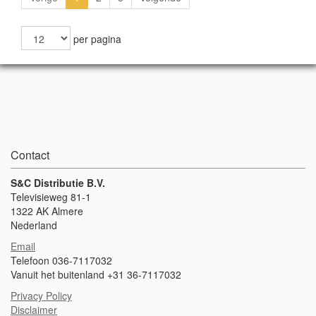
voor een watertemperatuur boven de 17° graden Celsius. Voor het
bepalen van de juiste maat, gebruik de maattabel.
per pagina
Contact
S&C Distributie B.V.
Televisieweg 81-1
1322 AK Almere
Nederland
Email
Telefoon 036-7117032
Vanuit het buitenland +31 36-7117032
Privacy Policy
Disclaimer