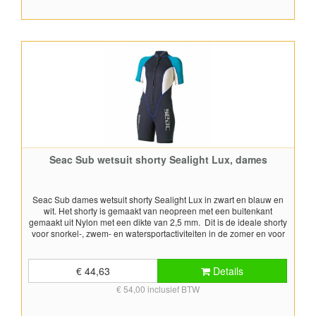
Seac Sub wetsuit shorty Sealight Lux, dames
Seac Sub dames wetsuit shorty Sealight Lux in zwart en blauw en
wit. Het shorty is gemaakt van neopreen met een buitenkant
gemaakt uit Nylon met een dikte van 2,5 mm. Dit is de ideale shorty
voor snorkel-, zwem- en watersportactiviteiten in de zomer en voor
gebruik in het zwembad. De shorty heeft een rits aan de voorkant in
waardoor je de shorty gemakkelijk kunt aantrekken. Let op: dit is
een uitlopend model. Voor het bepalen van de juiste maat, gebruikt
€ 44,63
Details
de maattabel.
€ 54,00 inclusief BTW