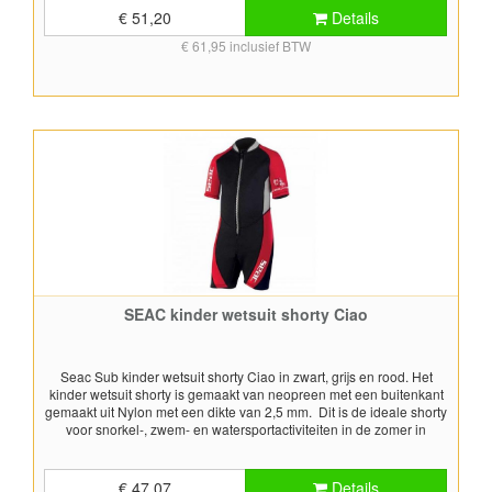
aan- en uit kunt trekken. Voor het bepalen van de juiste maat,
€ 51,20
Details
gebruik de maattabel.
€ 61,95 inclusief BTW
SEAC kinder wetsuit shorty Ciao
Seac Sub kinder wetsuit shorty Ciao in zwart, grijs en rood. Het
kinder wetsuit shorty is gemaakt van neopreen met een buitenkant
gemaakt uit Nylon met een dikte van 2,5 mm. Dit is de ideale shorty
voor snorkel-, zwem- en watersportactiviteiten in de zomer in
warmere wateren en voor gebruik in het zwembad. De shorty heeft
een rits aan de voorkant in waardoor je de shorty gemakkelijk kunt
aantrekken. Het wetsuit shorty voor kinderen is leverbaar in
€ 47,07
Details