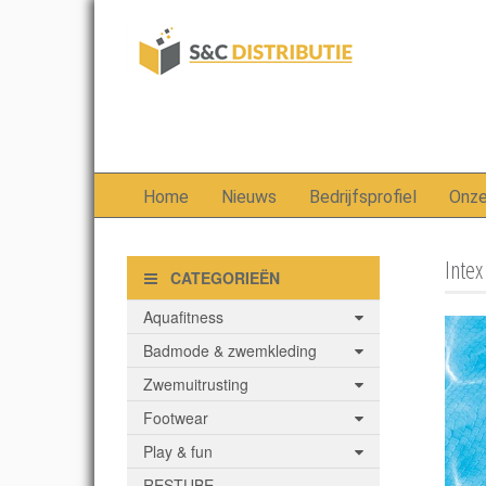
Home
Nieuws
Bedrijfsprofiel
Onz
Intex
CATEGORIEËN
Aquafitness
Badmode & zwemkleding
Zwemuitrusting
Footwear
Play & fun
RESTUBE