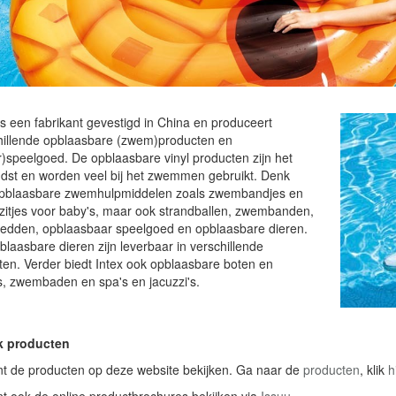
is een fabrikant gevestigd in China en produceert
hillende opblaasbare (zwem)producten en
r)speelgoed. De opblaasbare vinyl producten zijn het
dst en worden veel bij het zwemmen gebruikt. Denk
pblaasbare zwemhulpmiddelen zoals zwembandjes en
itjes voor baby's, maar ook strandballen, zwembanden,
bedden, opblaasbaar speelgoed en opblaasbare dieren.
laasbare dieren zijn leverbaar in verschillende
ten. Verder biedt Intex ook opblaasbare boten en
s, zwembaden en spa's en jacuzzi's.
k producten
nt de producten op deze website bekijken. Ga naar de
producten
, klik
h
nt ook de online productbrochures bekijken via
Issuu
.