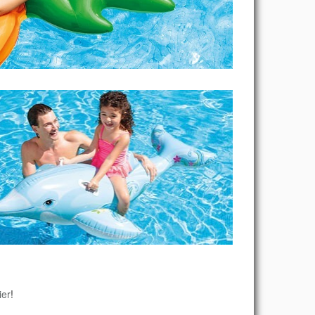
ier
!