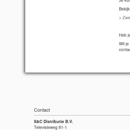
Bekij
>
Zwe
Heb j
Wil j
contac
Contact
S&C Distributie B.V.
Televisieweg 81-1