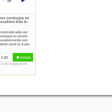
ntex oordopjes en
neusklem kids 8+
Combinatie setje van
oordopjes en lamelle
neusklemmentje voor
nderen vanaf ca. 8 jaar.
Wordt geleverd in
opbergdoosje.
 0,82
Details
€ 0,99 inclusief BTW