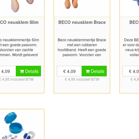
CO neusklem Slim
BECO neusklem Brace
BEC
o neusklemmentje Slim
Beco neusklemmentje Brace
Deze BE
t een goede pasvorm.
met een rubberen
er voor da
Voorzien van zachte
hoofdband. Heeft een goede
neus kri
emmen. Wordt geleverd
pasvorm. Voorzien van
volle
met een opberg- en
zachte klemmen. Blijft goed
kunsts
bewaardoosje.
zitten door de rubberen
metalen 
hoofdband. Wordt geleverd
sluit de
 4,09
Details
€ 4,09
Details
€ 4,
met een opberg- en
af. Da
€ 4,95 inclusief BTW
€ 4,95 inclusief BTW
€ 4,
bewaardoosje.
materiaal
neuskle
Wordt 
opberg-