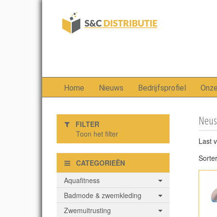
Home
Nieuws
Bedrijfsprofiel
Onz
Neus
FILTER
Toon het filter
Last 
Sorte
CATEGORIEËN
Aquafitness
Badmode & zwemkleding
Zwemuitrusting