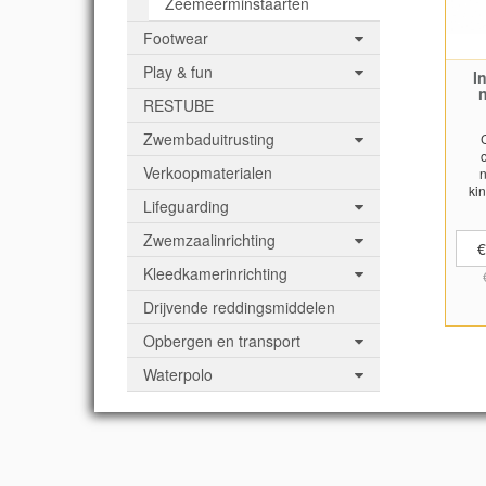
Zeemeerminstaarten
Footwear
Play & fun
I
RESTUBE
Zwembaduitrusting
Verkoopmaterialen
ki
Lifeguarding
Zwemzaalinrichting
€
Kleedkamerinrichting
Drijvende reddingsmiddelen
Opbergen en transport
Waterpolo