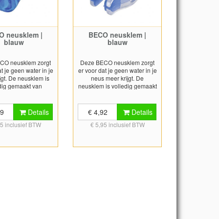
O neusklem |
BECO neusklem |
blauw
blauw
CO neusklem zorgt
Deze BECO neusklem zorgt
t je geen water in je
er voor dat je geen water in je
jgt. De neusklem is
neus meer krijgt. De
dig gemaakt van
neusklem is volledig gemaakt
tof en bevat geen
van gegoten nylon voor een
delen. De neusklem
hoge mate van elasticiteit
 neusopeningen goed
zodat deze zo goed mogelijk
09
Details
€ 4,92
Details
nkzij het kunststof
de neusgaten kan afsluiten.
95 inclusief BTW
€ 5,95 inclusief BTW
 is het frame van de
De zachte geïntegreerde
m licht in gewicht.
silicone pads aan de
geleverd met een
binnenkant van de neusklem
 en bewaardoosje.
zorgen ervoor dat de
neusklem goed op zijn plaats
blijft zitten. Wordt geleverd in
een handig opbergdoosje.