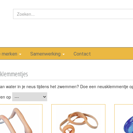
e merken
Samenwerking
Contact
klemmentjes
van water in je neus tijdens het zwemmen? Doe een neusklemmentje o
ren op