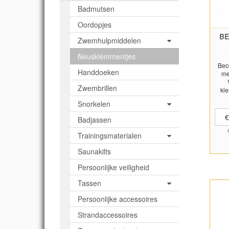
Badmutsen
Oordopjes
BE
Zwemhulpmiddelen
Neusklemmentjes
Bec
Handdoeken
me
Zwembrillen
kl
Snorkelen
€
Badjassen
Trainingsmaterialen
Saunakilts
Persoonlijke veiligheid
Tassen
Persoonlijke accessoires
Strandaccessoires