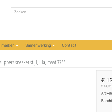
e merken
Samenwerking
Contact
lippers sneaker stijl, lila, maat 37**
€ 1
€ 14,96
Artike
Beschi