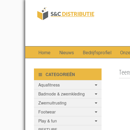
Home
Nieuws
Bedrijfsprofiel
Onz
Teens
CATEGORIEËN
Aquafitness
Badmode & zwemkleding
Zwemuitrusting
Footwear
Play & fun
RESTUBE