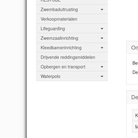
Zwembaduitrusting
Verkoopmaterialen
Lifeguarding
Zwemzaalinrichting
Om
Kleedkamerinrichting
Drijvende reddingsmiddelen
Be
Opbergen en transport
De
Waterpolo
De
K
M