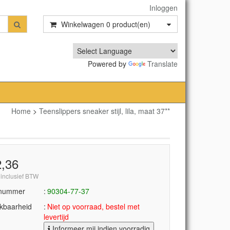
Inloggen
Winkelwagen
0
product(en)
Powered by
Translate
Home
>
Teenslippers sneaker stijl, lila, maat 37**
2,36
 inclusief BTW
lnummer
90304-77-37
kbaarheid
Niet op voorraad, bestel met
levertijd
Informeer mij indien voorradig