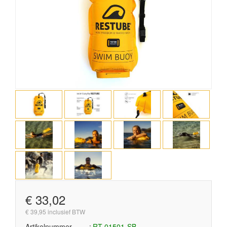
€ 33,02
€ 39,95 inclusief BTW
Artikelnummer
RT-01501-SB