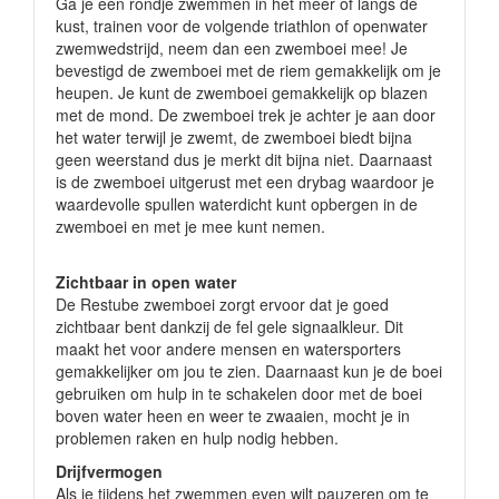
Ga je een rondje zwemmen in het meer of langs de
kust, trainen voor de volgende triathlon of openwater
zwemwedstrijd, neem dan een zwemboei mee! Je
bevestigd de zwemboei met de riem gemakkelijk om je
heupen. Je kunt de zwemboei gemakkelijk op blazen
met de mond. De zwemboei trek je achter je aan door
het water terwijl je zwemt, de zwemboei biedt bijna
geen weerstand dus je merkt dit bijna niet. Daarnaast
is de zwemboei uitgerust met een drybag waardoor je
waardevolle spullen waterdicht kunt opbergen in de
zwemboei en met je mee kunt nemen.
Zichtbaar in open water
De Restube zwemboei zorgt ervoor dat je goed
zichtbaar bent dankzij de fel gele signaalkleur. Dit
maakt het voor andere mensen en watersporters
gemakkelijker om jou te zien. Daarnaast kun je de boei
gebruiken om hulp in te schakelen door met de boei
boven water heen en weer te zwaaien, mocht je in
problemen raken en hulp nodig hebben.
Drijfvermogen
Als je tijdens het zwemmen even wilt pauzeren om te