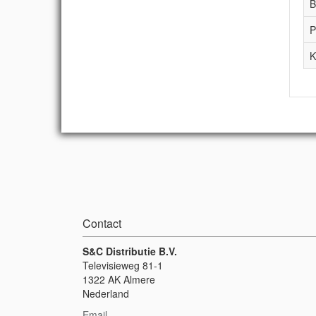
B
P
K
Contact
S&C Distributie B.V.
Televisieweg 81-1
1322 AK Almere
Nederland
Email