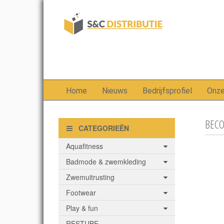
Home
Nieuws
Bedrijfsprofiel
Onz
BECO
CATEGORIEËN
Aquafitness
Badmode & zwemkleding
Zwemuitrusting
Footwear
Play & fun
RESTUBE