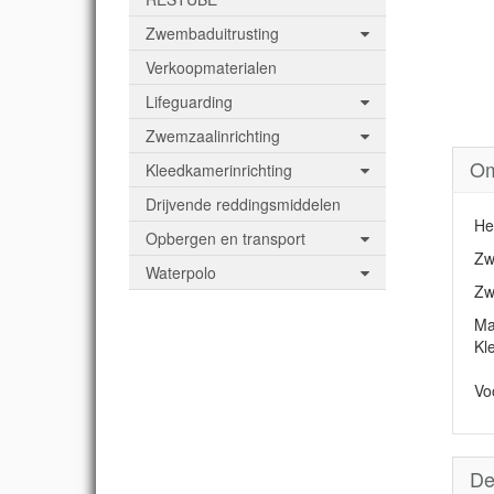
Zwembaduitrusting
Verkoopmaterialen
Lifeguarding
Zwemzaalinrichting
Om
Kleedkamerinrichting
Drijvende reddingsmiddelen
He
Opbergen en transport
Zw
Waterpolo
Zw
Ma
Kle
Vo
De