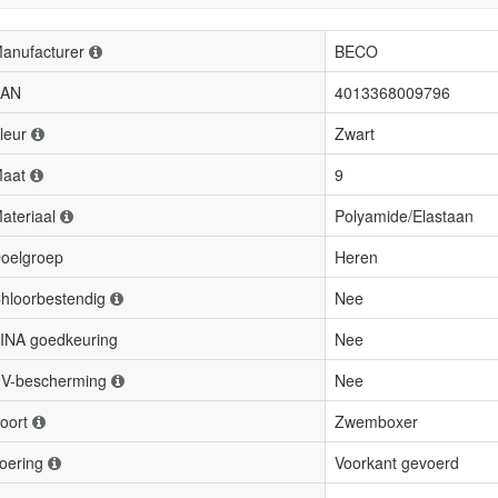
anufacturer
BECO
AN
4013368009796
leur
Zwart
aat
9
ateriaal
Polyamide/Elastaan
oelgroep
Heren
hloorbestendig
Nee
INA goedkeuring
Nee
V-bescherming
Nee
oort
Zwemboxer
oering
Voorkant gevoerd