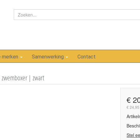
e merken
Samenwerking
Contact
 zwemboxer | zwart
€ 2
€ 24,95
Artike
Beschi
Stel e