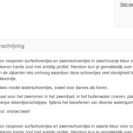
Stel e
schrijving
co neopreen surfschoentjes en zwemschoentjes in zwart/oranje kleur
bberen harde zool met antislip profiel. Hierdoor kun je gemakkelijk ove
n de zijkanten iets omhoog waardoor deze schoentjes veel stevigheid b
ekkoordje.
isex model waterschoentjes, zowel voor dames als heren.
eaal voor het zwemmen in het zwembad, in het buitenwater (meren, plas
herpe steentjes/schelpjes, tijdens het beoefenen van diverse waterspo
eur: oranje/zwart
co neopreen surfschoentjes en zwemschoentjes in zwarte kleur voor 
bberen harde zool met antislip profiel. Hierdoor kun je gemakkelijk ove