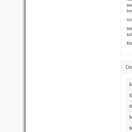
aa
tr
Un
Id
sc
Kl
De
M
E
K
M
M