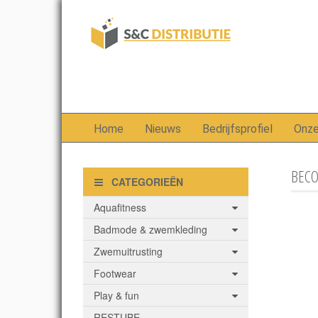
Home
Nieuws
Bedrijfsprofiel
Onz
BECO
CATEGORIEËN
Aquafitness
Badmode & zwemkleding
Zwemuitrusting
Footwear
Play & fun
RESTUBE