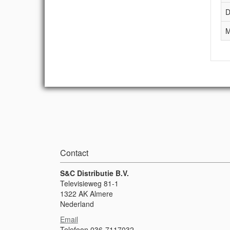
D
M
Contact
S&C Distributie B.V.
Televisieweg 81-1
1322 AK Almere
Nederland
Email
Telefoon 036-7117032