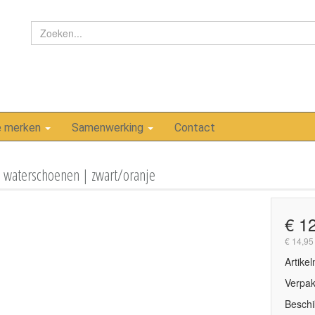
e merken
Samenwerking
Contact
 waterschoenen | zwart/oranje
€ 1
€ 14,95
Artike
Verpak
Beschi