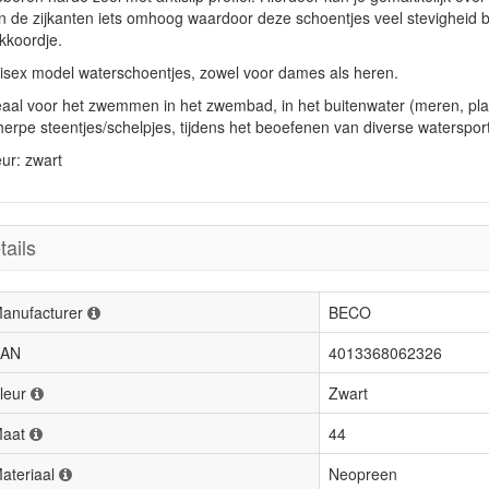
n de zijkanten iets omhoog waardoor deze schoentjes veel stevigheid b
ekkoordje.
isex model waterschoentjes, zowel voor dames als heren.
eaal voor het zwemmen in het zwembad, in het buitenwater (meren, plas
herpe steentjes/schelpjes, tijdens het beoefenen van diverse waterspo
eur: zwart
tails
anufacturer
BECO
AN
4013368062326
leur
Zwart
aat
44
ateriaal
Neopreen