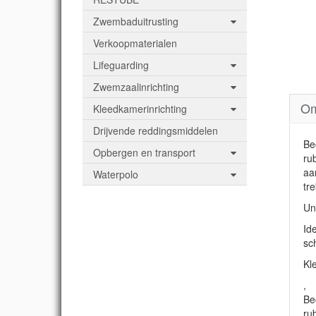
Zwembaduitrusting
Verkoopmaterialen
Lifeguarding
Zwemzaalinrichting
Om
Kleedkamerinrichting
Drijvende reddingsmiddelen
Be
Opbergen en transport
ru
aa
Waterpolo
tr
Un
Id
sc
Kl
,
Be
ru