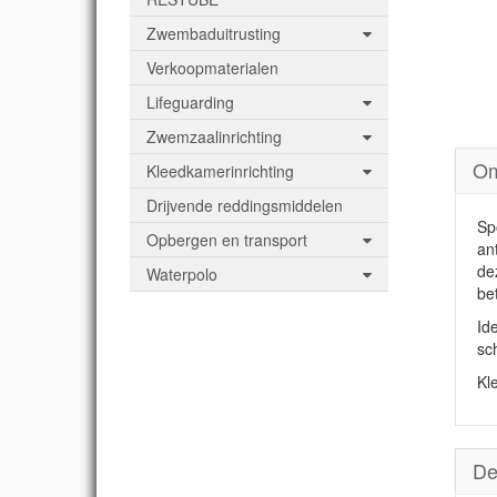
Zwembaduitrusting
Verkoopmaterialen
Lifeguarding
Zwemzaalinrichting
Om
Kleedkamerinrichting
Drijvende reddingsmiddelen
Sp
Opbergen en transport
an
de
Waterpolo
be
Id
sc
Kle
De