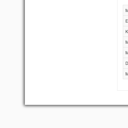
M
E
K
M
M
D
M