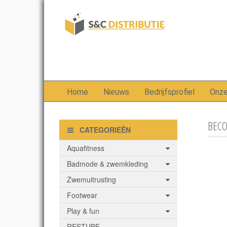
Home
Nieuws
Bedrijfsprofiel
Onz
BECO
CATEGORIEËN
Aquafitness
Badmode & zwemkleding
Zwemuitrusting
Footwear
Play & fun
RESTUBE