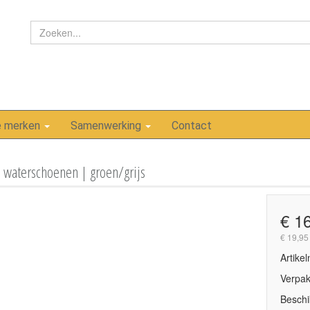
e merken
Samenwerking
Contact
 waterschoenen | groen/grijs
€ 1
€ 19,95
Artike
Verpak
Beschi