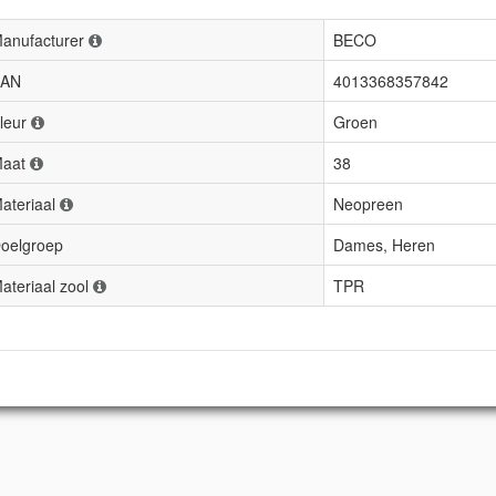
anufacturer
BECO
AN
4013368357842
leur
Groen
aat
38
ateriaal
Neopreen
oelgroep
Dames, Heren
ateriaal zool
TPR