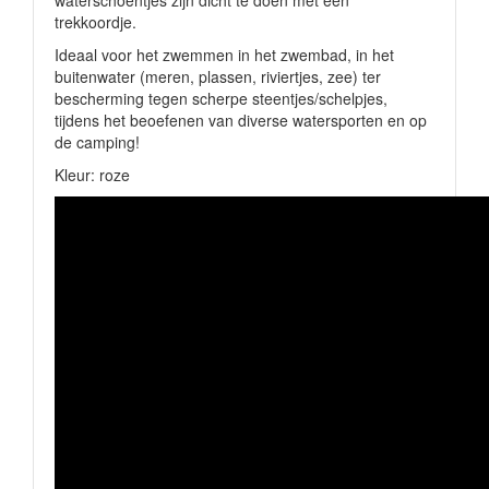
waterschoentjes zijn dicht te doen met een
trekkoordje.
Ideaal voor het zwemmen in het zwembad, in het
buitenwater (meren, plassen, riviertjes, zee) ter
bescherming tegen scherpe steentjes/schelpjes,
tijdens het beoefenen van diverse watersporten en op
de camping!
Kleur: roze