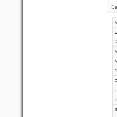
De
M
E
K
M
M
D
C
F
U
S