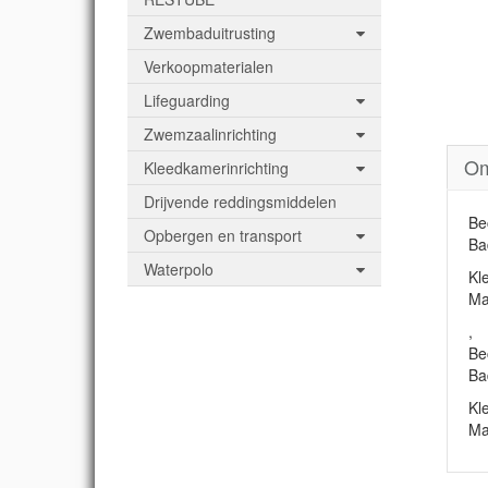
Zwembaduitrusting
Verkoopmaterialen
Lifeguarding
Zwemzaalinrichting
Om
Kleedkamerinrichting
Drijvende reddingsmiddelen
Be
Opbergen en transport
Ba
Waterpolo
Kl
Ma
,
Be
Ba
Kl
Ma