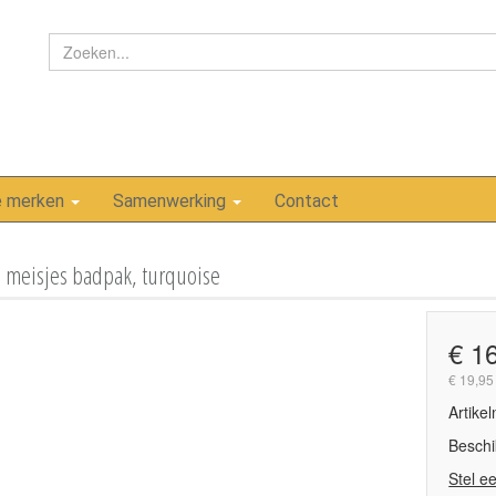
e merken
Samenwerking
Contact
 meisjes badpak, turquoise
€ 1
€ 19,95
Artike
Beschi
Stel e