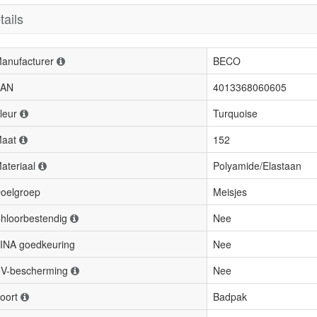
tails
anufacturer
BECO
AN
4013368060605
leur
Turquoise
aat
152
ateriaal
Polyamide/Elastaan
oelgroep
Meisjes
hloorbestendig
Nee
INA goedkeuring
Nee
V-bescherming
Nee
oort
Badpak