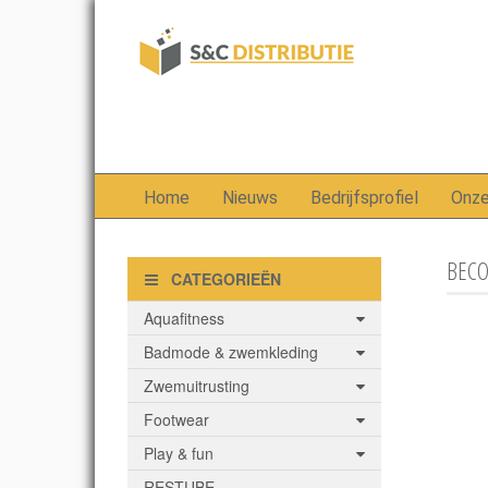
Home
Nieuws
Bedrijfsprofiel
Onz
BECO
CATEGORIEËN
Aquafitness
Badmode & zwemkleding
Zwemuitrusting
Footwear
Play & fun
RESTUBE