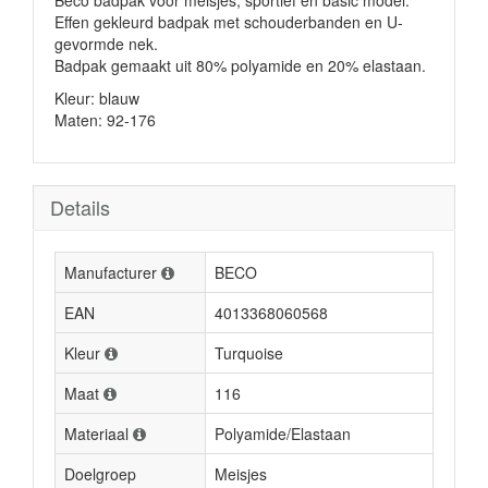
Beco badpak voor meisjes, sportief en basic model.
Effen gekleurd badpak met schouderbanden en U-
gevormde nek.
Badpak gemaakt uit 80% polyamide en 20% elastaan.
Kleur: blauw
Maten: 92-176
Details
Manufacturer
BECO
EAN
4013368060568
Kleur
Turquoise
Maat
116
Materiaal
Polyamide/Elastaan
Doelgroep
Meisjes