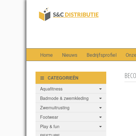
Home
Nieuws
Bedrijfsprofiel
Onz
BECO
CATEGORIEËN
Aquafitness
Badmode & zwemkleding
Zwemuitrusting
Footwear
Play & fun
RESTUBE