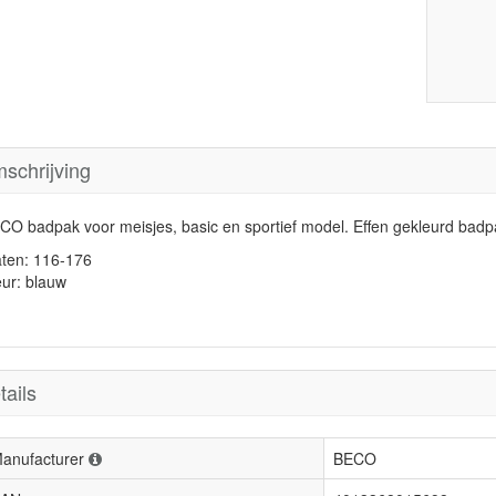
schrijving
CO badpak voor meisjes, basic en sportief model. Effen gekleurd bad
ten: 116-176
eur: blauw
tails
anufacturer
BECO