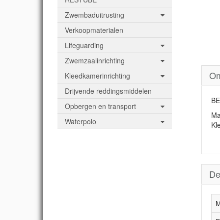
Zwembaduitrusting
Verkoopmaterialen
Lifeguarding
Zwemzaalinrichting
Om
Kleedkamerinrichting
Drijvende reddingsmiddelen
BE
Opbergen en transport
Ma
Waterpolo
Kl
De
M