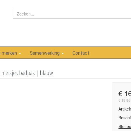
e merken
Samenwerking
Contact
 meisjes badpak | blauw
€ 1
€ 19,95
Artike
Beschi
Stel e