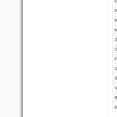
E
K
M
M
D
C
F
U
S
V
B
K