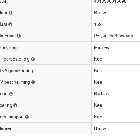
AN
4013368015698
leur
Blauw
aat
152
ateriaal
Polyamide/Elastaan
oelgroep
Meisjes
hloorbestendig
Nee
INA goedkeuring
Nee
V-bescherming
Nee
oort
Badpak
oering
Nee
orst support
Nee
leuren
Blauw