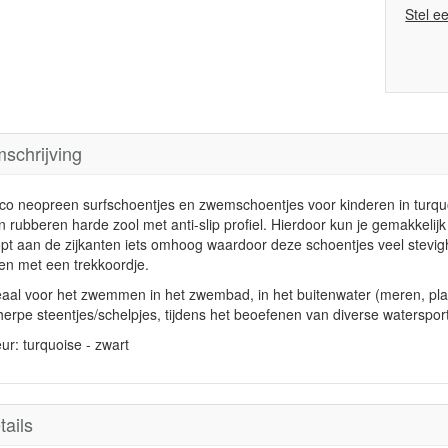
Stel e
schrijving
co neopreen surfschoentjes en zwemschoentjes voor kinderen in turqu
n rubberen harde zool met anti-slip profiel. Hierdoor kun je gemakkelij
opt aan de zijkanten iets omhoog waardoor deze schoentjes veel stevigh
en met een trekkoordje.
eaal voor het zwemmen in het zwembad, in het buitenwater (meren, plas
herpe steentjes/schelpjes, tijdens het beoefenen van diverse waterspo
ur: turquoise - zwart
tails