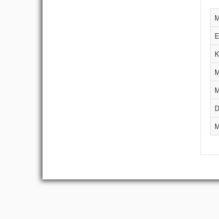
M
E
K
M
M
D
M