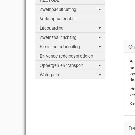
Zwembaduitrusting
Verkoopmaterialen
Lifeguarding
Zwemzaalinrichting
Om
Kleedkamerinrichting
Drijvende reddingsmiddelen
Be
Opbergen en transport
ee
lo
Waterpolo
do
Id
sc
Kle
De