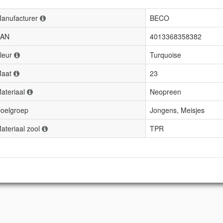
anufacturer
BECO
AN
4013368358382
leur
Turquoise
aat
23
ateriaal
Neopreen
oelgroep
Jongens, Meisjes
ateriaal zool
TPR