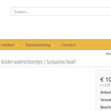
e merken
Samenwerking
Contact
Ho
kinder waterschoentjes | turquoise/zwart
€ 1
€ 12,95
Artike
Verpak
Beschi