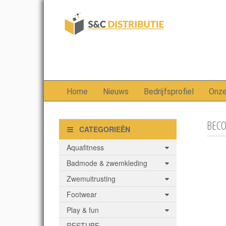
Home
Nieuws
Bedrijfsprofiel
Onz
BECO 
CATEGORIEËN
Aquafitness
Badmode & zwemkleding
Zwemuitrusting
Footwear
Play & fun
RESTUBE