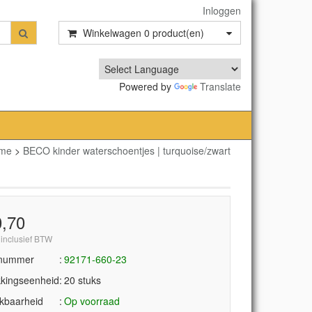
Inloggen
Winkelwagen
0
product(en)
Powered by
Translate
me
>
BECO kinder waterschoentjes | turquoise/zwart
0,70
 inclusief BTW
lnummer
92171-660-23
kingseenheid
20 stuks
kbaarheid
Op voorraad