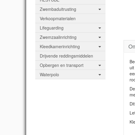
Zwembaduitrusting
Verkoopmaterialen
Lifeguarding
Zwemzaalinrichting
Om
Kleedkamerinrichting
Drijvende reddingsmiddelen
Be
Opbergen en transport
ui
ee
Waterpolo
roo
De
me
Di
Le
Kl