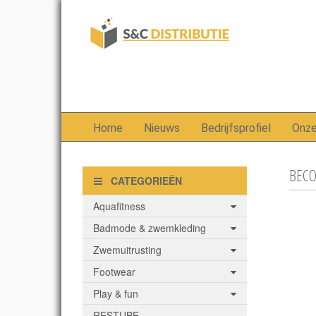
Home
Nieuws
Bedrijfsprofiel
Onz
BECO 
CATEGORIEËN
Aquafitness
Badmode & zwemkleding
Zwemuitrusting
Footwear
Play & fun
RESTUBE