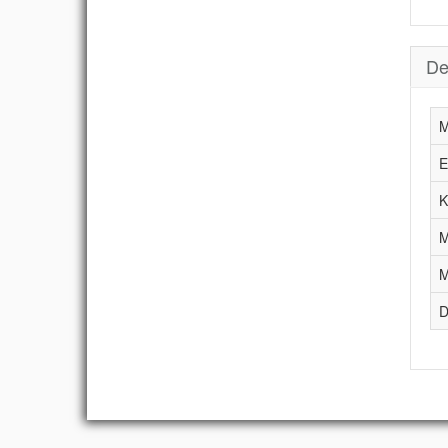
De
M
E
K
M
M
D