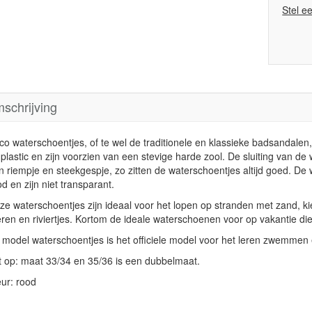
Stel e
schrijving
co waterschoentjes, of te wel de traditionele en klassieke badsandalen
t plastic en zijn voorzien van een stevige harde zool. De sluiting van d
n riempje en steekgespje, zo zitten de waterschoentjes altijd goed. De
d en zijn niet transparant.
ze waterschoentjes zijn ideaal voor het lopen op stranden met zand, ki
ren en riviertjes. Kortom de ideale waterschoenen voor op vakantie di
t model waterschoentjes is het officiele model voor het leren zwemm
t op: maat 33/34 en 35/36 is een dubbelmaat.
eur: rood