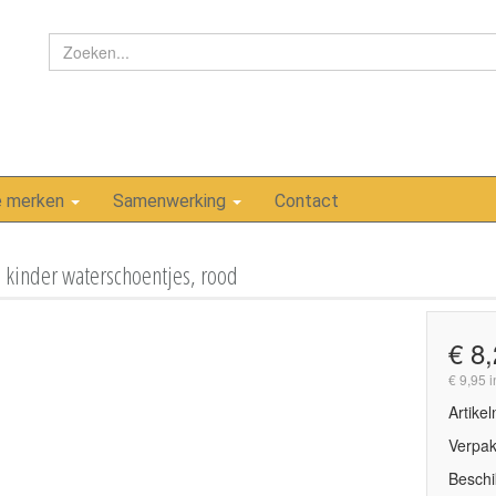
e merken
Samenwerking
Contact
kinder waterschoentjes, rood
€ 8
€ 9,95 
Artike
Verpak
Beschi