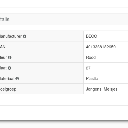
tails
anufacturer
BECO
AN
4013368182659
leur
Rood
aat
27
ateriaal
Plastic
oelgroep
Jongens, Meisjes