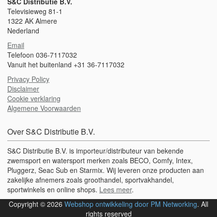
S&C Distributie B.V.
Televisieweg 81-1
1322 AK Almere
Nederland
Email
Telefoon 036-7117032
Vanuit het buitenland +31 36-7117032
Privacy Policy
Disclaimer
Cookie verklaring
Algemene Voorwaarden
Over S&C Distributie B.V.
S&C Distributie B.V. is importeur/distributeur van bekende
zwemsport en watersport merken zoals BECO, Comfy, Intex,
Pluggerz, Seac Sub en Starmix. Wij leveren onze producten aan
zakelijke afnemers zoals groothandel, sportvakhandel,
sportwinkels en online shops.
Lees meer
.
Copyright © 2026
Webshop ontwikkeling door PM Networking
. All
rights reserved