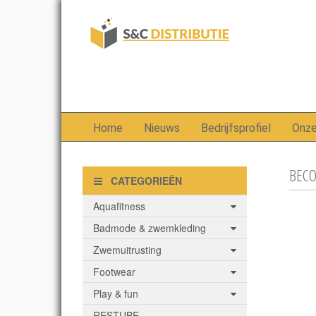
Home
Nieuws
Bedrijfsprofiel
Onz
BECO
CATEGORIEËN
Aquafitness
Badmode & zwemkleding
Zwemuitrusting
Footwear
Play & fun
RESTUBE