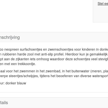
Stel e
schrijving
co neopreen surfschoentjes en zwemschoentjes voor kinderen in donk
n rubberen harde zool met anti-slip profiel. Hierdoor kun je gemakkelij
opt aan de zijkanten iets omhoog waardoor deze schoentjes veel stevigh
en met een trekkoordje.
eaal voor het zwemmen in het zwembad, in het buitenwater (meren, plas
herpe steentjes/schelpjes, tijdens het beoefenen van diverse waterspo
eur: donker blauw
tails