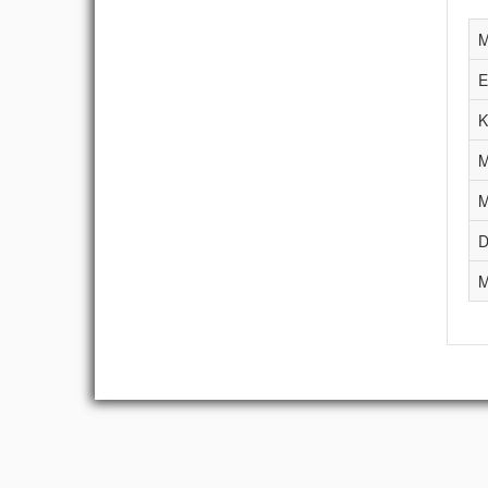
M
E
K
M
M
D
M