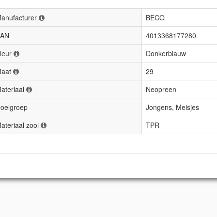
anufacturer
BECO
AN
4013368177280
leur
Donkerblauw
aat
29
ateriaal
Neopreen
oelgroep
Jongens, Meisjes
ateriaal zool
TPR