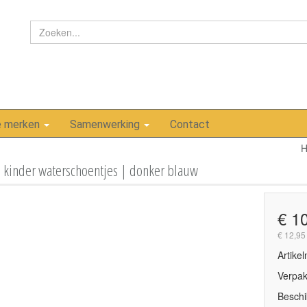
e merken
Samenwerking
Contact
 kinder waterschoentjes | donker blauw
€ 1
€ 12,95
Artike
Verpak
Beschi