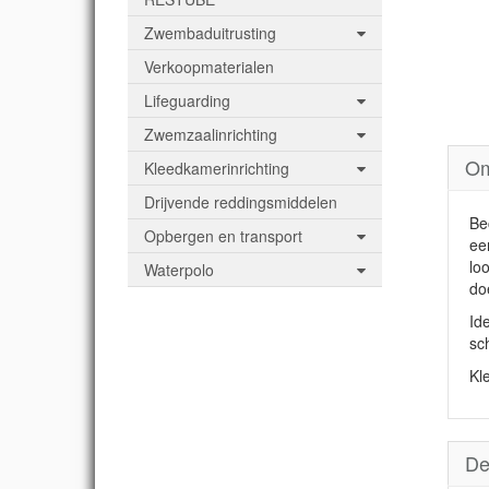
Zwembaduitrusting
Verkoopmaterialen
Lifeguarding
Zwemzaalinrichting
Om
Kleedkamerinrichting
Drijvende reddingsmiddelen
Be
Opbergen en transport
ee
lo
Waterpolo
do
Id
sc
Kl
De