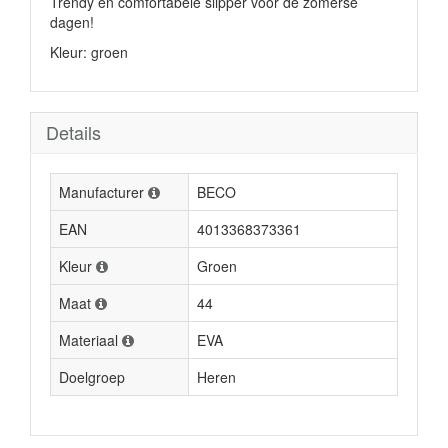
Trendy en comfortabele slipper voor de zomerse
dagen!
Kleur: groen
Details
Manufacturer
BECO
EAN
4013368373361
Kleur
Groen
Maat
44
Materiaal
EVA
Doelgroep
Heren