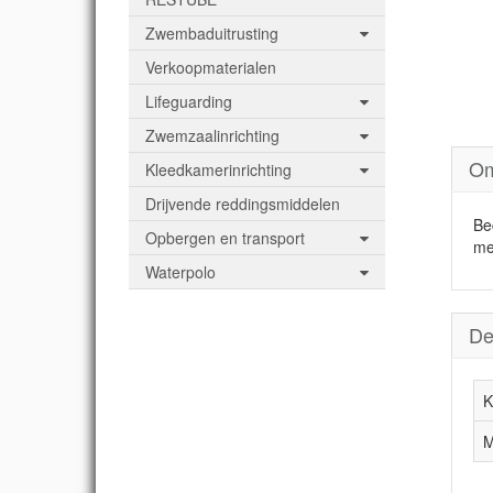
Zwembaduitrusting
Verkoopmaterialen
Lifeguarding
Zwemzaalinrichting
Om
Kleedkamerinrichting
Drijvende reddingsmiddelen
Be
Opbergen en transport
met
Waterpolo
De
K
M