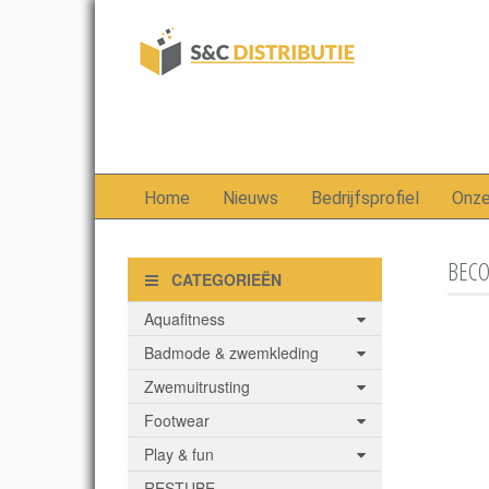
Home
Nieuws
Bedrijfsprofiel
Onz
BECO 
CATEGORIEËN
Aquafitness
Badmode & zwemkleding
Zwemuitrusting
Footwear
Play & fun
RESTUBE