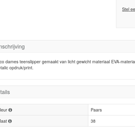
Stel e
schrijving
co dames teenslipper gemaakt van licht gewicht materiaal EVA-materia
alic opdruk/print.
tails
leur
Paars
aat
38