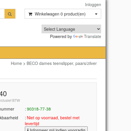
Inloggen
Winkelwagen
0
product(en)
Powered by
Translate
Home
>
BECO dames teenslipper, paars/zilver
,40
inclusief BTW
lnummer
90318-77-38
kbaarheid
Niet op voorraad, bestel met
levertijd
Informeer mij indien voorradig