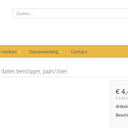
e merken
Samenwerking
Contact
dames teenslipper, paars/zilver
€ 4
€ 5,32 
Artike
Beschi