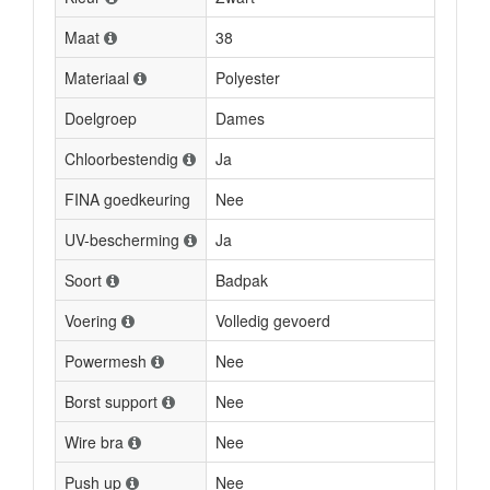
Maat
38
Materiaal
Polyester
Doelgroep
Dames
Chloorbestendig
Ja
FINA goedkeuring
Nee
UV-bescherming
Ja
Soort
Badpak
Voering
Volledig gevoerd
Powermesh
Nee
Borst support
Nee
Wire bra
Nee
Push up
Nee