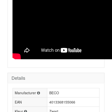
Details
Manufacturer
BECO
EAN
4013368155066
Kleur
Zwart