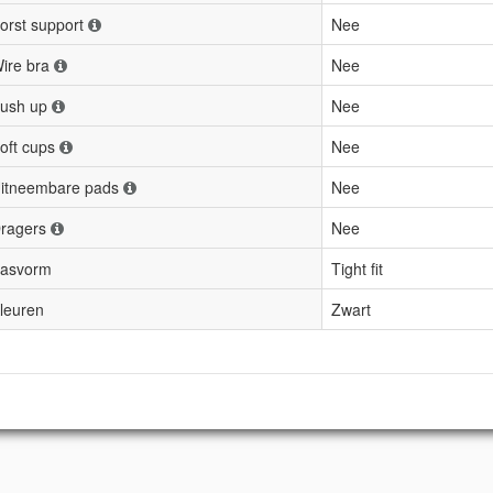
orst support
Nee
ire bra
Nee
ush up
Nee
oft cups
Nee
itneembare pads
Nee
ragers
Nee
asvorm
Tight fit
leuren
Zwart