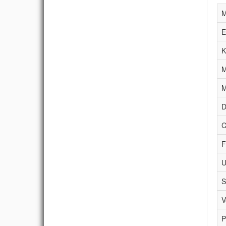
M
E
K
M
M
D
C
F
U
S
V
P