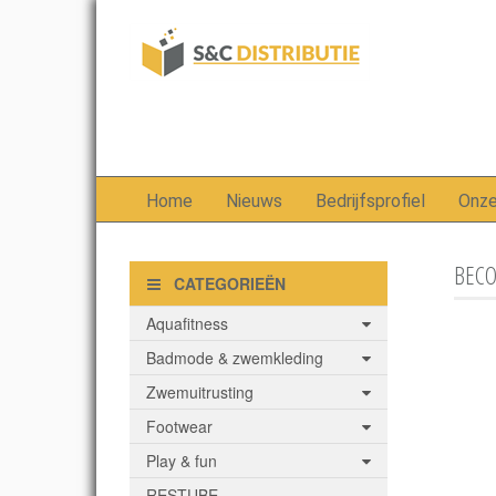
Home
Nieuws
Bedrijfsprofiel
Onz
BECO
CATEGORIEËN
Aquafitness
Badmode & zwemkleding
Zwemuitrusting
Footwear
Play & fun
RESTUBE