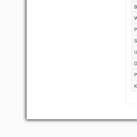
B
W
P
S
U
D
P
K