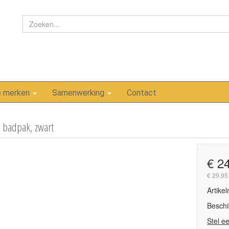
e merken
Samenwerking
Contact
 badpak, zwart
€ 2
€ 29,95
Artike
Beschi
Stel e