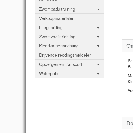
Zwembaduitrusting
Verkoopmaterialen
Lifeguarding
Zwemzaalinrichting
Om
Kleedkamerinrichting
Drijvende reddingsmiddelen
Be
Opbergen en transport
Ba
Waterpolo
Ma
Kl
Vo
De