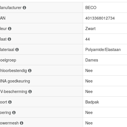
anufacturer
BECO
AN
4013368012734
leur
Zwart
aat
44
ateriaal
Polyamide/Elastaan
oelgroep
Dames
hloorbestendig
Nee
INA goedkeuring
Nee
V-bescherming
Nee
oort
Badpak
oering
Nee
owermesh
Nee