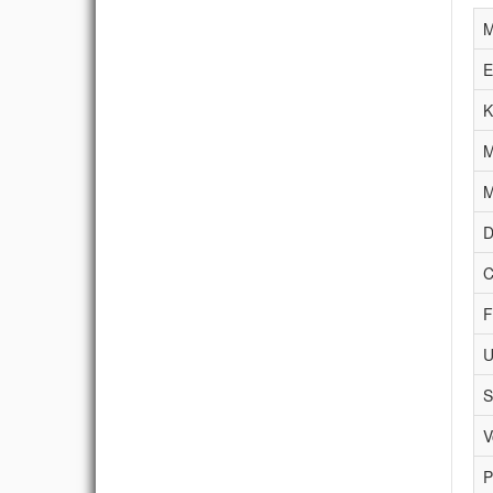
M
E
K
M
M
D
C
F
U
S
V
P