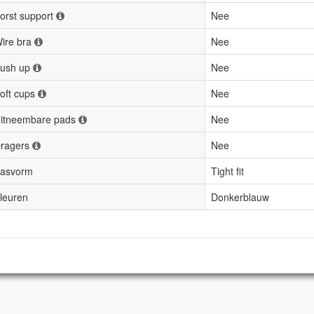
orst support
Nee
ire bra
Nee
ush up
Nee
oft cups
Nee
itneembare pads
Nee
ragers
Nee
asvorm
Tight fit
leuren
Donkerblauw