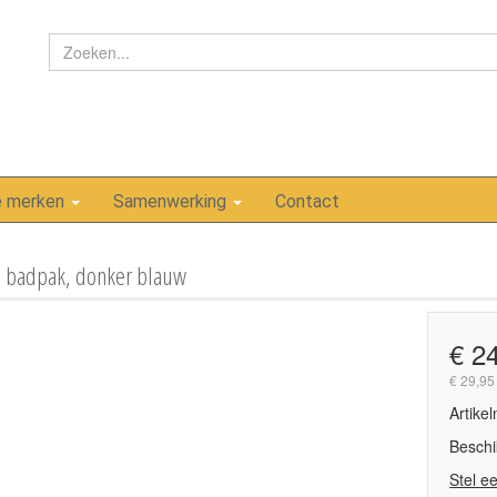
e merken
Samenwerking
Contact
 badpak, donker blauw
€ 2
€ 29,95
Artike
Beschi
Stel e