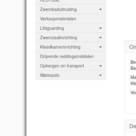
Zwembaduitrusting
Verkoopmaterialen
Lifeguarding
Zwemzaalinrichting
Om
Kleedkamerinrichting
Drijvende reddingsmiddelen
Be
Opbergen en transport
Ba
Waterpolo
Ma
Kl
Vo
De