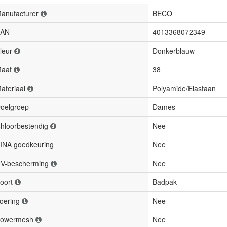
anufacturer
BECO
AN
4013368072349
leur
Donkerblauw
aat
38
ateriaal
Polyamide/Elastaan
oelgroep
Dames
hloorbestendig
Nee
INA goedkeuring
Nee
V-bescherming
Nee
oort
Badpak
oering
Nee
owermesh
Nee