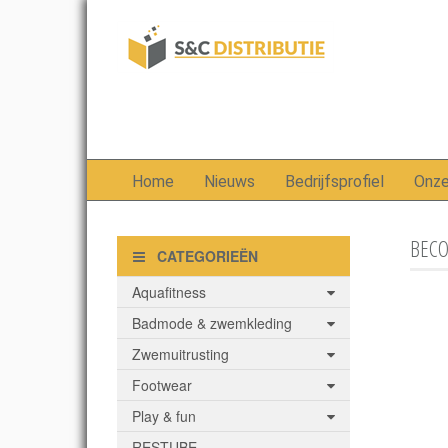
Home
Nieuws
Bedrijfsprofiel
Onz
BECO
CATEGORIEËN
Aquafitness
Badmode & zwemkleding
Zwemuitrusting
Footwear
Play & fun
RESTUBE