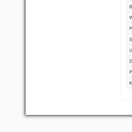
B
W
P
S
U
D
P
K