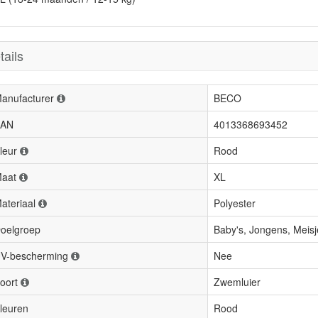
tails
anufacturer
BECO
AN
4013368693452
leur
Rood
aat
XL
ateriaal
Polyester
oelgroep
Baby's, Jongens, Meisj
V-bescherming
Nee
oort
Zwemluier
leuren
Rood