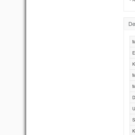
De
M
E
K
M
M
D
U
S
K